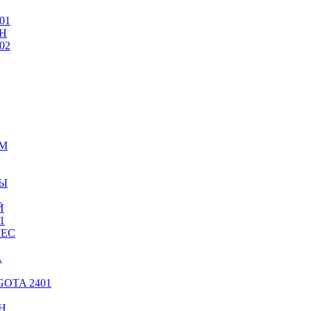
01
Н
02
ИМ
ТЫ
Й
1
ЛЕС
А
OTA 2401
Н