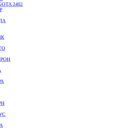
OTA 2402
Р
ДА
ЫК
ТО
КРОН
А
РА
РН
УС
А