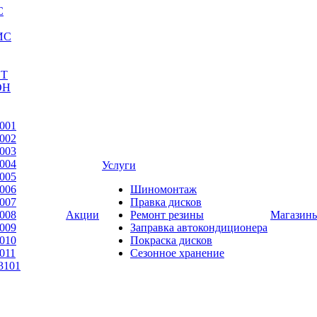
С
ИС
ЕТ
ОН
001
002
003
004
Услуги
005
006
Шиномонтаж
007
Правка дисков
008
Акции
Ремонт резины
Магазин
009
Заправка автокондиционера
010
Покраска дисков
011
Сезонное хранение
3101