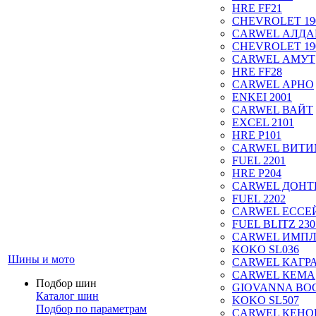
HRE FF21
CHEVROLET 19
CARWEL АЛДА
CHEVROLET 19
CARWEL АМУТ
HRE FF28
CARWEL АРНО
ENKEI 2001
CARWEL ВАЙТ
EXCEL 2101
HRE P101
CARWEL ВИТ
FUEL 2201
HRE P204
CARWEL ДОН
FUEL 2202
CARWEL ЕССЕ
FUEL BLITZ 230
CARWEL ИМП
KOKO SL036
Шины и мото
CARWEL КАГР
CARWEL КЕМА
Подбор шин
GIOVANNA BOG
Каталог шин
KOKO SL507
Подбор по параметрам
CARWEL КЕНО