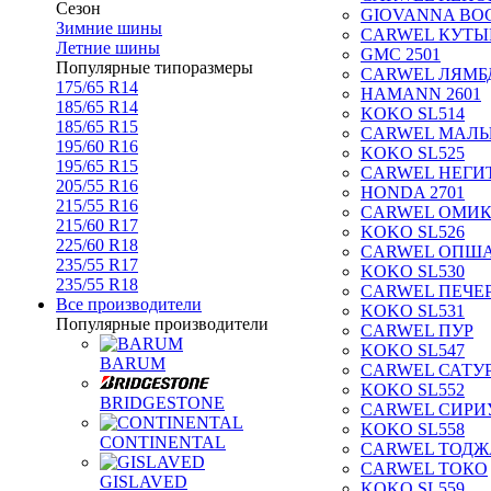
Сезон
GIOVANNA BOG
Зимние шины
CARWEL КУТЫ
Летние шины
GMC 2501
Популярные типоразмеры
CARWEL ЛЯМБ
175/65 R14
HAMANN 2601
185/65 R14
KOKO SL514
185/65 R15
CARWEL МАЛ
195/60 R16
KOKO SL525
195/65 R15
CARWEL НЕГИ
205/55 R16
HONDA 2701
215/55 R16
CARWEL ОМИ
215/60 R17
KOKO SL526
225/60 R18
CARWEL ОПШ
235/55 R17
KOKO SL530
235/55 R18
CARWEL ПЕЧЕ
Все производители
KOKO SL531
Популярные производители
CARWEL ПУР
KOKO SL547
BARUM
CARWEL САТУ
KOKO SL552
BRIDGESTONE
CARWEL СИРИ
KOKO SL558
CONTINENTAL
CARWEL ТОДЖ
CARWEL ТОКО
GISLAVED
KOKO SL559