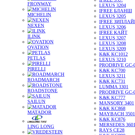
FRONWAY
LEXUS 3204
IFREE БЛАНШ
MICHELIN
LEXUS 3205
IFREE ЗИПЛАЙ
NEXEN
LEXUS 3206
IFREE КАЙТ
ILINK
LEXUS 3207
LEXUS 3208
OVATION
LEXUS 3209
K&K KC1012
PETLAS
LEXUS 3210
PRODRIVE GC-
PIRELLI
K&K KC700
LEXUS 3211
ROADMARCH
K&K KC731
LUMMA 3301
ROADSTONE
PRODRIVE GC-
K&K KC777
SAILUN
MANSORY 3401
K&K KC868
MATADOR
MAYBACH 3501
K&K KC876
MERSEDES 360
LING LONG
RAYS CE28