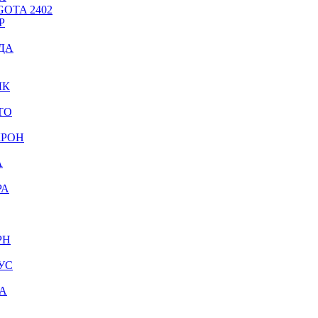
OTA 2402
Р
ДА
ЫК
ТО
КРОН
А
РА
РН
УС
А