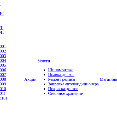
С
ИС
ЕТ
ОН
001
002
003
004
Услуги
005
006
Шиномонтаж
007
Правка дисков
008
Акции
Ремонт резины
Магазин
009
Заправка автокондиционера
010
Покраска дисков
011
Сезонное хранение
3101