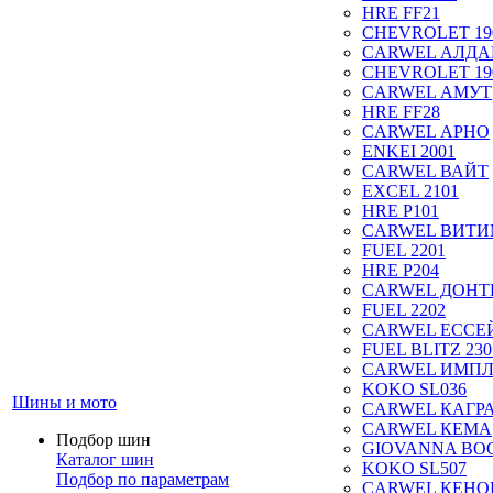
HRE FF21
CHEVROLET 19
CARWEL АЛДА
CHEVROLET 19
CARWEL АМУТ
HRE FF28
CARWEL АРНО
ENKEI 2001
CARWEL ВАЙТ
EXCEL 2101
HRE P101
CARWEL ВИТ
FUEL 2201
HRE P204
CARWEL ДОН
FUEL 2202
CARWEL ЕССЕ
FUEL BLITZ 230
CARWEL ИМП
KOKO SL036
Шины и мото
CARWEL КАГР
CARWEL КЕМА
Подбор шин
GIOVANNA BOG
Каталог шин
KOKO SL507
Подбор по параметрам
CARWEL КЕНО