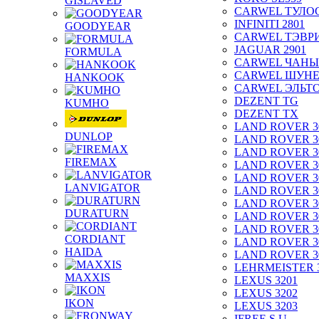
GISLAVED
CARWEL ТУЛО
INFINITI 2801
GOODYEAR
CARWEL ТЭВР
JAGUAR 2901
FORMULA
CARWEL ЧАНЫ
CARWEL ШУН
HANKOOK
CARWEL ЭЛЬТ
DEZENT TG
KUMHO
DEZENT TX
LAND ROVER 3
DUNLOP
LAND ROVER 3
LAND ROVER 3
FIREMAX
LAND ROVER 3
LAND ROVER 3
LANVIGATOR
LAND ROVER 3
LAND ROVER 3
DURATURN
LAND ROVER 3
LAND ROVER 3
CORDIANT
LAND ROVER 3
HAIDA
LAND ROVER 3
LEHRMEISTER 
MAXXIS
LEXUS 3201
LEXUS 3202
IKON
LEXUS 3203
IFREE S.U.