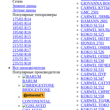
Сезон
GIOVANNA BOG
Зимние шины
CARWEL КУТЫ
Летние шины
GMC 2501
Популярные типоразмеры
CARWEL ЛЯМБ
175/65 R14
HAMANN 2601
185/65 R14
KOKO SL514
185/65 R15
CARWEL МАЛ
195/60 R16
KOKO SL525
195/65 R15
CARWEL НЕГИ
205/55 R16
HONDA 2701
215/55 R16
CARWEL ОМИ
215/60 R17
KOKO SL526
225/60 R18
CARWEL ОПШ
235/55 R17
KOKO SL530
235/55 R18
CARWEL ПЕЧЕ
Все производители
KOKO SL531
Популярные производители
CARWEL ПУР
KOKO SL547
BARUM
CARWEL САТУ
KOKO SL552
BRIDGESTONE
CARWEL СИРИ
KOKO SL558
CARWEL ТОДЖ
CONTINENTAL
CARWEL ТОКО
KOKO SL559