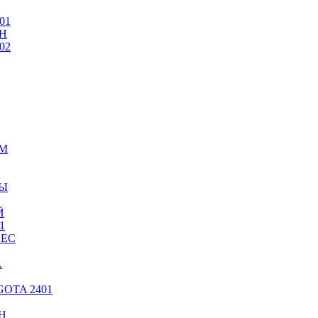
01
Н
02
ИМ
ТЫ
Й
1
ЛЕС
А
OTA 2401
Н