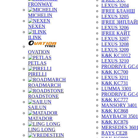
FRONWAY
LEXUS 3204
IFREE БЛАНШ
MICHELIN
LEXUS 3205
IFREE ЗИПЛАЙ
NEXEN
LEXUS 3206
IFREE КАЙТ
ILINK
LEXUS 3207
LEXUS 3208
LEXUS 3209
OVATION
K&K KC1012
LEXUS 3210
PETLAS
PRODRIVE GC-
K&K KC700
PIRELLI
LEXUS 3211
K&K KC731
ROADMARCH
LUMMA 3301
PRODRIVE GC-
ROADSTONE
K&K KC777
MANSORY 3401
SAILUN
K&K KC868
MAYBACH 3501
MATADOR
K&K KC876
MERSEDES 360
LING LONG
RAYS CE28