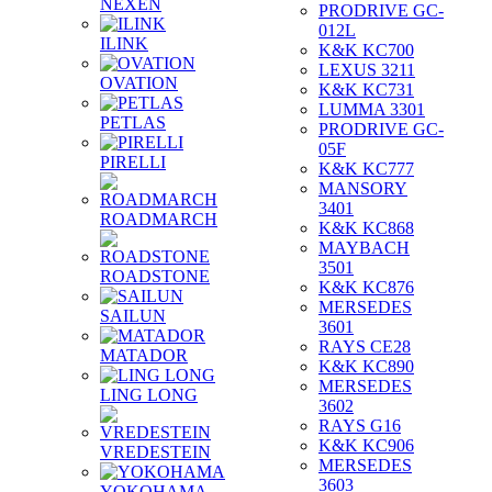
NEXEN
PRODRIVE GC-
012L
ILINK
K&K KC700
LEXUS 3211
OVATION
K&K KC731
LUMMA 3301
PETLAS
PRODRIVE GC-
05F
PIRELLI
K&K KC777
MANSORY
3401
ROADMARCH
K&K KC868
MAYBACH
3501
ROADSTONE
K&K KC876
MERSEDES
SAILUN
3601
RAYS CE28
MATADOR
K&K KC890
MERSEDES
LING LONG
3602
RAYS G16
K&K KC906
VREDESTEIN
MERSEDES
3603
YOKOHAMA