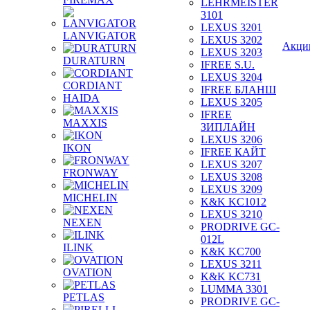
LEHRMEISTER
3101
LEXUS 3201
LANVIGATOR
LEXUS 3202
Акци
LEXUS 3203
DURATURN
IFREE S.U.
LEXUS 3204
CORDIANT
IFREE БЛАНШ
HAIDA
LEXUS 3205
IFREE
MAXXIS
ЗИПЛАЙН
LEXUS 3206
IKON
IFREE КАЙТ
LEXUS 3207
FRONWAY
LEXUS 3208
LEXUS 3209
MICHELIN
K&K KC1012
LEXUS 3210
NEXEN
PRODRIVE GC-
012L
ILINK
K&K KC700
LEXUS 3211
OVATION
K&K KC731
LUMMA 3301
PETLAS
PRODRIVE GC-