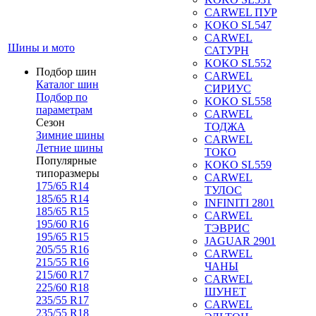
CARWEL ПУР
KOKO SL547
CARWEL
Шины и мото
САТУРН
KOKO SL552
Подбор шин
CARWEL
Каталог шин
СИРИУС
Подбор по
KOKO SL558
параметрам
CARWEL
Сезон
ТОДЖА
Зимние шины
CARWEL
Летние шины
ТОКО
Популярные
KOKO SL559
типоразмеры
CARWEL
175/65 R14
ТУЛОС
185/65 R14
INFINITI 2801
185/65 R15
CARWEL
195/60 R16
ТЭВРИС
195/65 R15
JAGUAR 2901
205/55 R16
CARWEL
215/55 R16
ЧАНЫ
215/60 R17
CARWEL
225/60 R18
ШУНЕТ
235/55 R17
CARWEL
235/55 R18