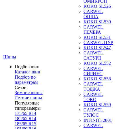
ОМИКРОН
KOKO SL526
CARWEL
ОПША
KOKO SL530
CARWEL
ПЕЧЕРА
KOKO SL531
CARWEL ПУР
KOKO SL547
CARWEL
Шины
САТУРН
KOKO SL552
Подбор шин
CARWEL
Каталог шин
СИРИУС
Подбор по
KOKO SL558
параметрам
CARWEL
Сезон
ТОДЖА
Зимние шины
CARWEL
Летние шины
ТОКО
Популярные
KOKO SL559
типоразмеры
CARWEL
175/65 R14
ТУЛОС
185/65 R14
INFINITI 2801
185/65 R15
CARWEL
195/60 R16