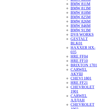
BMW 811M
BMW 813M
BMW 818M
BMW 825M
BMW 826M
BMW 846M
BMW 913M
DV8 WORKS
GESTALT
BLK01
HAXXER HX-
035
HRE FF04
HRE FF10
BRIXTON 1701
CARWEL
АКУШ
CHEVI 1801
HRE FF21
CHEVROLET
1901
CARWEL
АЛДАН
CHEVROLET
1902