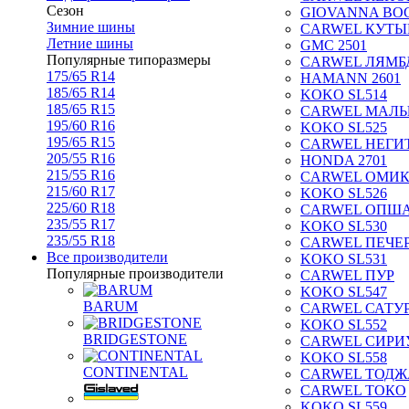
Сезон
GIOVANNA BOG
Зимние шины
CARWEL КУТЫ
Летние шины
GMC 2501
Популярные типоразмеры
CARWEL ЛЯМБ
175/65 R14
HAMANN 2601
185/65 R14
KOKO SL514
185/65 R15
CARWEL МАЛ
195/60 R16
KOKO SL525
195/65 R15
CARWEL НЕГИ
205/55 R16
HONDA 2701
215/55 R16
CARWEL ОМИ
215/60 R17
KOKO SL526
225/60 R18
CARWEL ОПШ
235/55 R17
KOKO SL530
235/55 R18
CARWEL ПЕЧЕ
Все производители
KOKO SL531
Популярные производители
CARWEL ПУР
KOKO SL547
BARUM
CARWEL САТУ
KOKO SL552
BRIDGESTONE
CARWEL СИРИ
KOKO SL558
CONTINENTAL
CARWEL ТОДЖ
CARWEL ТОКО
KOKO SL559