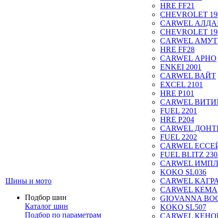
HRE FF21
CHEVROLET 19
CARWEL АЛДА
CHEVROLET 19
CARWEL АМУТ
HRE FF28
CARWEL АРНО
ENKEI 2001
CARWEL ВАЙТ
EXCEL 2101
HRE P101
CARWEL ВИТ
FUEL 2201
HRE P204
CARWEL ДОН
FUEL 2202
CARWEL ЕССЕ
FUEL BLITZ 230
CARWEL ИМП
KOKO SL036
Шины и мото
CARWEL КАГР
CARWEL КЕМА
Подбор шин
GIOVANNA BOG
Каталог шин
KOKO SL507
Подбор по параметрам
CARWEL КЕНО