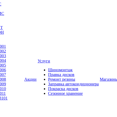
С
ИС
ЕТ
ОН
001
002
003
004
Услуги
005
006
Шиномонтаж
007
Правка дисков
008
Акции
Ремонт резины
Магазин
009
Заправка автокондиционера
010
Покраска дисков
011
Сезонное хранение
3101