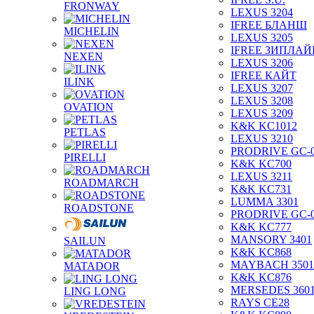
FRONWAY
LEXUS 3204
IFREE БЛАНШ
MICHELIN
LEXUS 3205
IFREE ЗИПЛАЙ
NEXEN
LEXUS 3206
IFREE КАЙТ
ILINK
LEXUS 3207
LEXUS 3208
OVATION
LEXUS 3209
K&K KC1012
PETLAS
LEXUS 3210
PRODRIVE GC-
PIRELLI
K&K KC700
LEXUS 3211
ROADMARCH
K&K KC731
LUMMA 3301
ROADSTONE
PRODRIVE GC-
K&K KC777
MANSORY 3401
SAILUN
K&K KC868
MAYBACH 3501
MATADOR
K&K KC876
MERSEDES 360
LING LONG
RAYS CE28