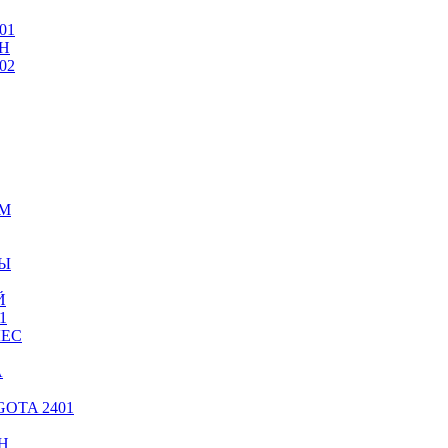
01
Н
02
ИМ
ТЫ
Й
1
ЛЕС
А
OTA 2401
Н