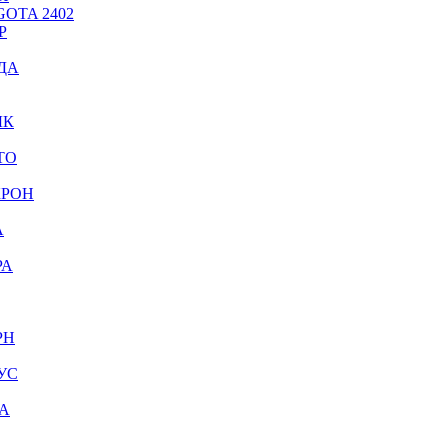
OTA 2402
Р
ДА
ЫК
ТО
КРОН
А
РА
РН
УС
А