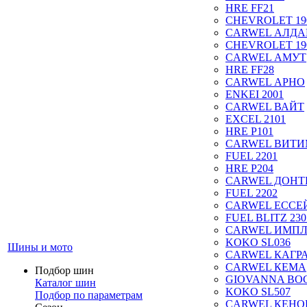
HRE FF21
CHEVROLET 19
CARWEL АЛДА
CHEVROLET 19
CARWEL АМУТ
HRE FF28
CARWEL АРНО
ENKEI 2001
CARWEL ВАЙТ
EXCEL 2101
HRE P101
CARWEL ВИТ
FUEL 2201
HRE P204
CARWEL ДОН
FUEL 2202
CARWEL ЕССЕ
FUEL BLITZ 230
CARWEL ИМП
KOKO SL036
Шины и мото
CARWEL КАГР
CARWEL КЕМА
Подбор шин
GIOVANNA BOG
Каталог шин
KOKO SL507
Подбор по параметрам
CARWEL КЕНО