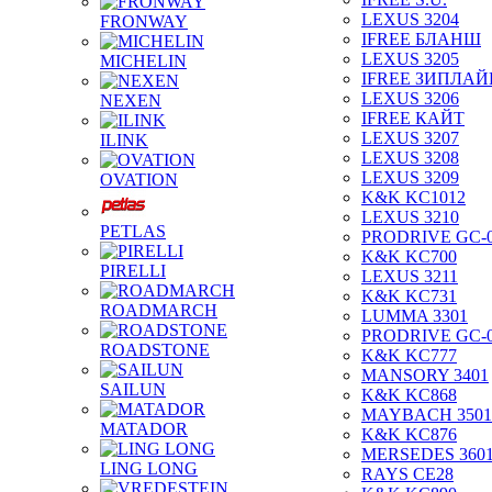
LEXUS 3204
FRONWAY
IFREE БЛАНШ
LEXUS 3205
MICHELIN
IFREE ЗИПЛАЙ
LEXUS 3206
NEXEN
IFREE КАЙТ
LEXUS 3207
ILINK
LEXUS 3208
LEXUS 3209
OVATION
K&K KC1012
LEXUS 3210
PETLAS
PRODRIVE GC-
K&K KC700
PIRELLI
LEXUS 3211
K&K KC731
ROADMARCH
LUMMA 3301
PRODRIVE GC-
ROADSTONE
K&K KC777
MANSORY 3401
SAILUN
K&K KC868
MAYBACH 3501
MATADOR
K&K KC876
MERSEDES 360
LING LONG
RAYS CE28