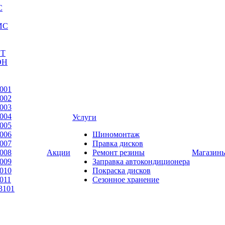
С
ИС
ЕТ
ОН
001
002
003
004
Услуги
005
006
Шиномонтаж
007
Правка дисков
008
Акции
Ремонт резины
Магазин
009
Заправка автокондиционера
010
Покраска дисков
011
Сезонное хранение
3101