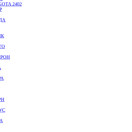
OTA 2402
Р
ДА
ЫК
ТО
КРОН
А
РА
РН
УС
А