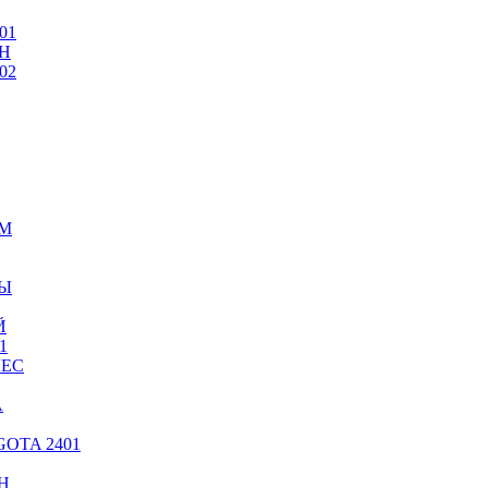
01
Н
02
ИМ
ТЫ
Й
1
ЛЕС
А
OTA 2401
Н