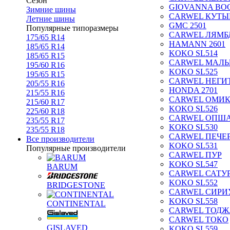
Сезон
GIOVANNA BOG
Зимние шины
CARWEL КУТЫ
Летние шины
GMC 2501
Популярные типоразмеры
CARWEL ЛЯМБ
175/65 R14
HAMANN 2601
185/65 R14
KOKO SL514
185/65 R15
CARWEL МАЛ
195/60 R16
KOKO SL525
195/65 R15
CARWEL НЕГИ
205/55 R16
HONDA 2701
215/55 R16
CARWEL ОМИ
215/60 R17
KOKO SL526
225/60 R18
CARWEL ОПШ
235/55 R17
KOKO SL530
235/55 R18
CARWEL ПЕЧЕ
Все производители
KOKO SL531
Популярные производители
CARWEL ПУР
KOKO SL547
BARUM
CARWEL САТУ
KOKO SL552
BRIDGESTONE
CARWEL СИРИ
KOKO SL558
CONTINENTAL
CARWEL ТОДЖ
CARWEL ТОКО
GISLAVED
KOKO SL559