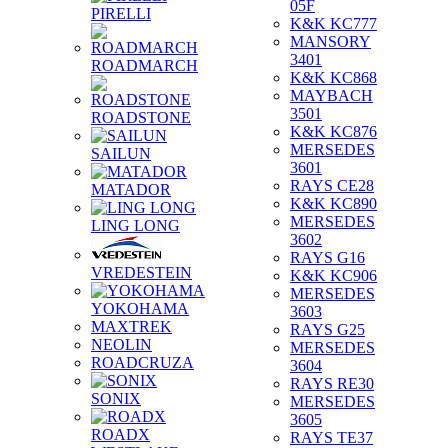
05F
PIRELLI
K&K KC777
MANSORY
3401
ROADMARCH
K&K KC868
MAYBACH
3501
ROADSTONE
K&K KC876
MERSEDES
SAILUN
3601
RAYS CE28
MATADOR
K&K KC890
MERSEDES
LING LONG
3602
RAYS G16
VREDESTEIN
K&K KC906
MERSEDES
YOKOHAMA
3603
MAXTREK
RAYS G25
NEOLIN
MERSEDES
ROADCRUZA
3604
RAYS RE30
SONIX
MERSEDES
3605
ROADX
RAYS TE37