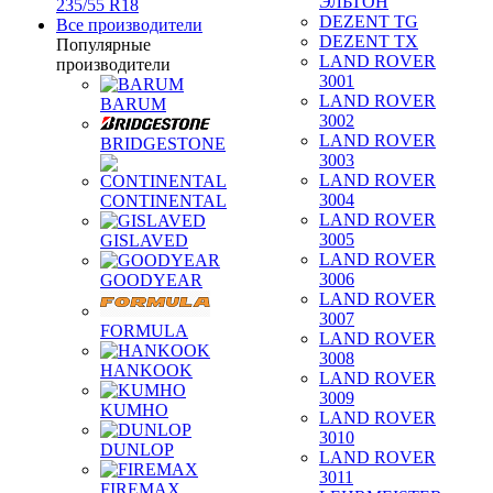
ЭЛЬТОН
235/55 R18
DEZENT TG
Все производители
DEZENT TX
Популярные
LAND ROVER
производители
3001
LAND ROVER
BARUM
3002
LAND ROVER
BRIDGESTONE
3003
LAND ROVER
3004
CONTINENTAL
LAND ROVER
3005
GISLAVED
LAND ROVER
3006
GOODYEAR
LAND ROVER
3007
FORMULA
LAND ROVER
3008
HANKOOK
LAND ROVER
3009
KUMHO
LAND ROVER
3010
DUNLOP
LAND ROVER
3011
FIREMAX