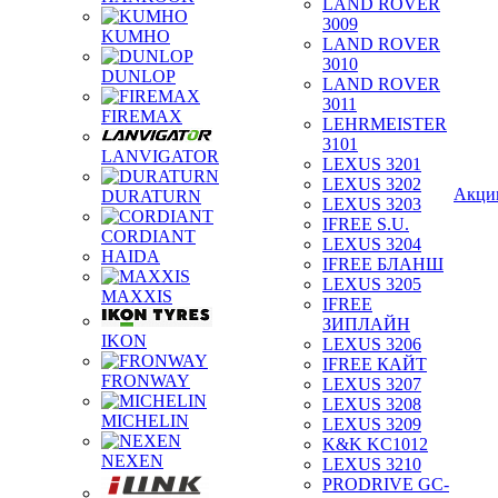
LAND ROVER
3009
KUMHO
LAND ROVER
3010
DUNLOP
LAND ROVER
3011
FIREMAX
LEHRMEISTER
3101
LANVIGATOR
LEXUS 3201
LEXUS 3202
Акци
DURATURN
LEXUS 3203
IFREE S.U.
CORDIANT
LEXUS 3204
HAIDA
IFREE БЛАНШ
LEXUS 3205
MAXXIS
IFREE
ЗИПЛАЙН
IKON
LEXUS 3206
IFREE КАЙТ
FRONWAY
LEXUS 3207
LEXUS 3208
MICHELIN
LEXUS 3209
K&K KC1012
NEXEN
LEXUS 3210
PRODRIVE GC-