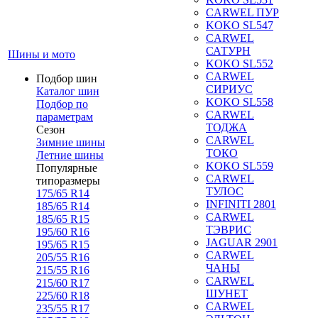
CARWEL ПУР
KOKO SL547
CARWEL
САТУРН
Шины и мото
KOKO SL552
CARWEL
Подбор шин
СИРИУС
Каталог шин
KOKO SL558
Подбор по
CARWEL
параметрам
ТОДЖА
Сезон
CARWEL
Зимние шины
ТОКО
Летние шины
KOKO SL559
Популярные
CARWEL
типоразмеры
ТУЛОС
175/65 R14
INFINITI 2801
185/65 R14
CARWEL
185/65 R15
ТЭВРИС
195/60 R16
JAGUAR 2901
195/65 R15
CARWEL
205/55 R16
ЧАНЫ
215/55 R16
CARWEL
215/60 R17
ШУНЕТ
225/60 R18
CARWEL
235/55 R17