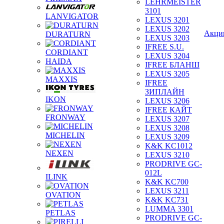
LEHRMEISTER
3101
LANVIGATOR
LEXUS 3201
LEXUS 3202
Акци
DURATURN
LEXUS 3203
IFREE S.U.
CORDIANT
LEXUS 3204
HAIDA
IFREE БЛАНШ
LEXUS 3205
MAXXIS
IFREE
ЗИПЛАЙН
IKON
LEXUS 3206
IFREE КАЙТ
FRONWAY
LEXUS 3207
LEXUS 3208
MICHELIN
LEXUS 3209
K&K KC1012
NEXEN
LEXUS 3210
PRODRIVE GC-
012L
ILINK
K&K KC700
LEXUS 3211
OVATION
K&K KC731
LUMMA 3301
PETLAS
PRODRIVE GC-