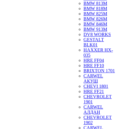
BMW 813M
BMW 818M
BMW 825M
BMW 826M
BMW 846M
BMW 913M
DV8 WORKS
GESTALT
BLK01
HAXXER HX-
035
HRE FF04
HRE FF10
BRIXTON 1701
CARWEL
АКУШ
CHEVI 1801
HRE FF21
CHEVROLET
1901
CARWEL
АЛДАН
CHEVROLET
1902
CARWEL