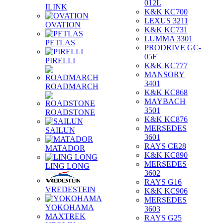
012L
ILINK
K&K KC700
LEXUS 3211
OVATION
K&K KC731
LUMMA 3301
PETLAS
PRODRIVE GC-
05F
PIRELLI
K&K KC777
MANSORY
3401
ROADMARCH
K&K KC868
MAYBACH
3501
ROADSTONE
K&K KC876
MERSEDES
SAILUN
3601
RAYS CE28
MATADOR
K&K KC890
MERSEDES
LING LONG
3602
RAYS G16
VREDESTEIN
K&K KC906
MERSEDES
YOKOHAMA
3603
MAXTREK
RAYS G25