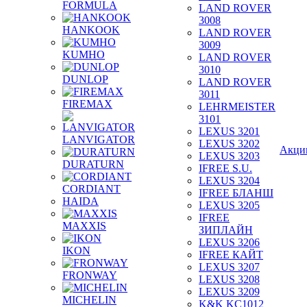
FORMULA
LAND ROVER
3008
HANKOOK
LAND ROVER
3009
KUMHO
LAND ROVER
3010
DUNLOP
LAND ROVER
3011
FIREMAX
LEHRMEISTER
3101
LEXUS 3201
LANVIGATOR
LEXUS 3202
Акци
LEXUS 3203
DURATURN
IFREE S.U.
LEXUS 3204
CORDIANT
IFREE БЛАНШ
HAIDA
LEXUS 3205
IFREE
MAXXIS
ЗИПЛАЙН
LEXUS 3206
IKON
IFREE КАЙТ
LEXUS 3207
FRONWAY
LEXUS 3208
LEXUS 3209
MICHELIN
K&K KC1012