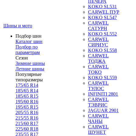
ПЕЧЕРА
KOKO SL531
CARWEL ПУР
KOKO SL547
CARWEL
Шины и мото
САТУРН
KOKO SL552
Подбор шин
CARWEL
Каталог шин
СИРИУС
Подбор по
KOKO SL558
параметрам
CARWEL
Сезон
ТОДЖА
Зимние шины
CARWEL
Летние шины
ТОКО
Популярные
KOKO SL559
типоразмеры
CARWEL
175/65 R14
ТУЛОС
185/65 R14
INFINITI 2801
185/65 R15
CARWEL
195/60 R16
ТЭВРИС
195/65 R15
JAGUAR 2901
205/55 R16
CARWEL
215/55 R16
ЧАНЫ
215/60 R17
CARWEL
225/60 R18
ШУНЕТ
235/55 R17