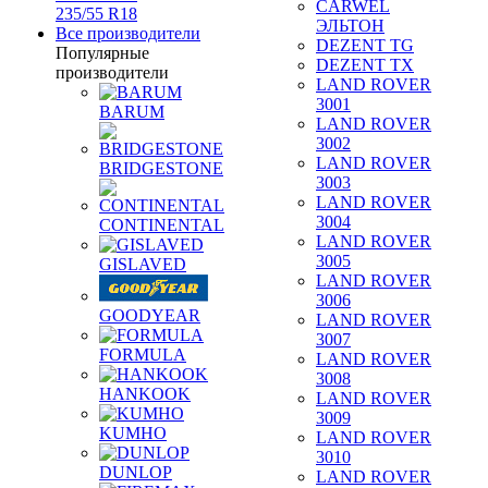
CARWEL
235/55 R18
ЭЛЬТОН
Все производители
DEZENT TG
Популярные
DEZENT TX
производители
LAND ROVER
3001
BARUM
LAND ROVER
3002
LAND ROVER
BRIDGESTONE
3003
LAND ROVER
3004
CONTINENTAL
LAND ROVER
3005
GISLAVED
LAND ROVER
3006
GOODYEAR
LAND ROVER
3007
FORMULA
LAND ROVER
3008
HANKOOK
LAND ROVER
3009
KUMHO
LAND ROVER
3010
DUNLOP
LAND ROVER