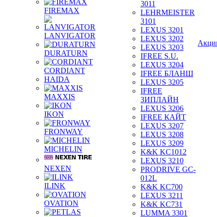
3011
FIREMAX
LEHRMEISTER
3101
LEXUS 3201
LANVIGATOR
LEXUS 3202
Акци
LEXUS 3203
DURATURN
IFREE S.U.
LEXUS 3204
CORDIANT
IFREE БЛАНШ
HAIDA
LEXUS 3205
IFREE
MAXXIS
ЗИПЛАЙН
LEXUS 3206
IKON
IFREE КАЙТ
LEXUS 3207
FRONWAY
LEXUS 3208
LEXUS 3209
MICHELIN
K&K KC1012
LEXUS 3210
NEXEN
PRODRIVE GC-
012L
ILINK
K&K KC700
LEXUS 3211
OVATION
K&K KC731
LUMMA 3301