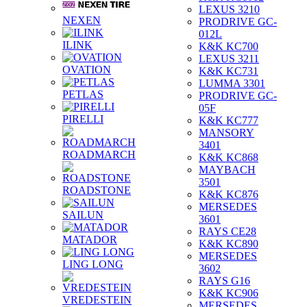
LEXUS 3210
NEXEN
PRODRIVE GC-
012L
ILINK
K&K KC700
LEXUS 3211
OVATION
K&K KC731
LUMMA 3301
PETLAS
PRODRIVE GC-
05F
PIRELLI
K&K KC777
MANSORY
3401
ROADMARCH
K&K KC868
MAYBACH
3501
ROADSTONE
K&K KC876
MERSEDES
SAILUN
3601
RAYS CE28
MATADOR
K&K KC890
MERSEDES
LING LONG
3602
RAYS G16
K&K KC906
VREDESTEIN
MERSEDES