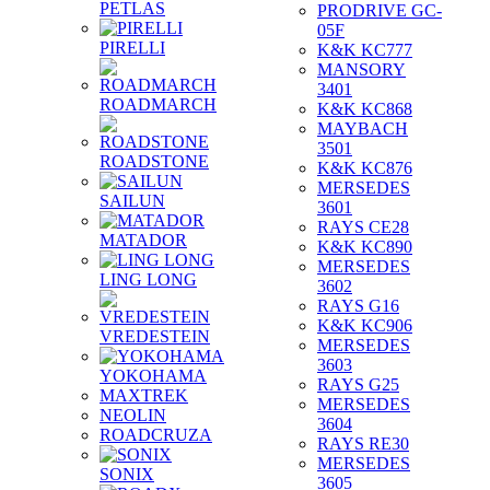
PETLAS
PRODRIVE GC-
05F
PIRELLI
K&K KC777
MANSORY
3401
ROADMARCH
K&K KC868
MAYBACH
3501
ROADSTONE
K&K KC876
MERSEDES
SAILUN
3601
RAYS CE28
MATADOR
K&K KC890
MERSEDES
LING LONG
3602
RAYS G16
K&K KC906
VREDESTEIN
MERSEDES
3603
YOKOHAMA
RAYS G25
MAXTREK
MERSEDES
NEOLIN
3604
ROADCRUZA
RAYS RE30
MERSEDES
SONIX
3605