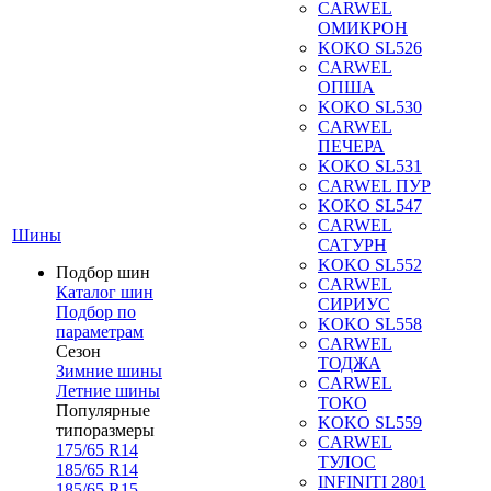
CARWEL
ОМИКРОН
KOKO SL526
CARWEL
ОПША
KOKO SL530
CARWEL
ПЕЧЕРА
KOKO SL531
CARWEL ПУР
KOKO SL547
CARWEL
Шины
САТУРН
KOKO SL552
Подбор шин
CARWEL
Каталог шин
СИРИУС
Подбор по
KOKO SL558
параметрам
CARWEL
Сезон
ТОДЖА
Зимние шины
CARWEL
Летние шины
ТОКО
Популярные
KOKO SL559
типоразмеры
CARWEL
175/65 R14
ТУЛОС
185/65 R14
INFINITI 2801
185/65 R15