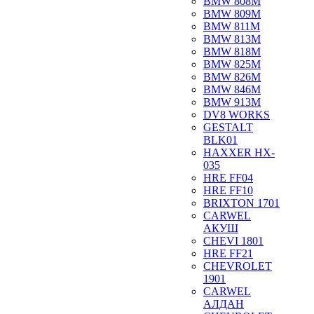
BMW 808M
BMW 809M
BMW 811M
BMW 813M
BMW 818M
BMW 825M
BMW 826M
BMW 846M
BMW 913M
DV8 WORKS
GESTALT
BLK01
HAXXER HX-
035
HRE FF04
HRE FF10
BRIXTON 1701
CARWEL
АКУШ
CHEVI 1801
HRE FF21
CHEVROLET
1901
CARWEL
АЛДАН