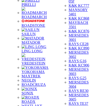
05F
PIRELLI
K&K KC777
MANSORY
3401
ROADMARCH
K&K KC868
MAYBACH
ROADSTONE
3501
K&K KC876
SAILUN
MERSEDES
3601
MATADOR
RAYS CE28
K&K KC890
LING LONG
MERSEDES
3602
RAYS G16
VREDESTEIN
K&K KC906
MERSEDES
YOKOHAMA
3603
MAXTREK
RAYS G25
NEOLIN
MERSEDES
ROADCRUZA
3604
RAYS RE30
SONIX
MERSEDES
3605
ROADX
RAYS TE37
WESTLAKE