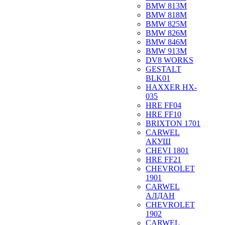
BMW 813M
BMW 818M
BMW 825M
BMW 826M
BMW 846M
BMW 913M
DV8 WORKS
GESTALT
BLK01
HAXXER HX-
035
HRE FF04
HRE FF10
BRIXTON 1701
CARWEL
АКУШ
CHEVI 1801
HRE FF21
CHEVROLET
1901
CARWEL
АЛДАН
CHEVROLET
1902
CARWEL