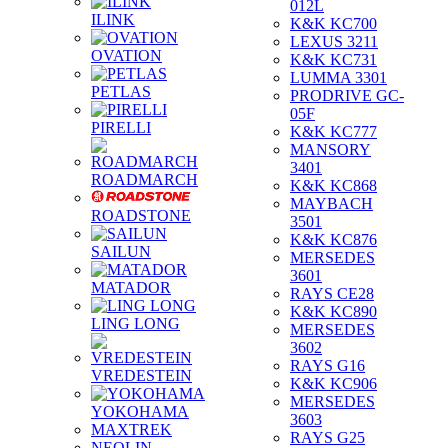
012L
ILINK
K&K KC700
LEXUS 3211
OVATION
K&K KC731
LUMMA 3301
PETLAS
PRODRIVE GC-
05F
PIRELLI
K&K KC777
MANSORY
3401
ROADMARCH
K&K KC868
MAYBACH
ROADSTONE
3501
K&K KC876
SAILUN
MERSEDES
3601
MATADOR
RAYS CE28
K&K KC890
LING LONG
MERSEDES
3602
RAYS G16
VREDESTEIN
K&K KC906
MERSEDES
YOKOHAMA
3603
MAXTREK
RAYS G25
NEOLIN