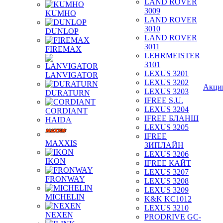
LAND ROVER
3009
KUMHO
LAND ROVER
3010
DUNLOP
LAND ROVER
3011
FIREMAX
LEHRMEISTER
3101
LEXUS 3201
LANVIGATOR
LEXUS 3202
Акци
LEXUS 3203
DURATURN
IFREE S.U.
LEXUS 3204
CORDIANT
IFREE БЛАНШ
HAIDA
LEXUS 3205
IFREE
MAXXIS
ЗИПЛАЙН
LEXUS 3206
IKON
IFREE КАЙТ
LEXUS 3207
FRONWAY
LEXUS 3208
LEXUS 3209
MICHELIN
K&K KC1012
LEXUS 3210
NEXEN
PRODRIVE GC-