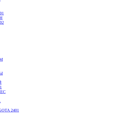
01
Н
02
ИМ
ТЫ
Й
1
ЛЕС
А
OTA 2401