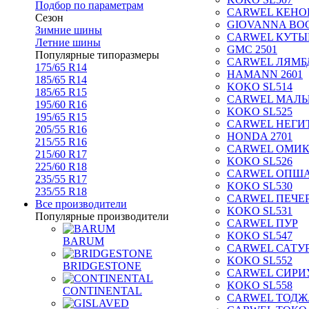
Подбор по параметрам
CARWEL КЕНО
Сезон
GIOVANNA BOG
Зимние шины
CARWEL КУТЫ
Летние шины
GMC 2501
Популярные типоразмеры
CARWEL ЛЯМБ
175/65 R14
HAMANN 2601
185/65 R14
KOKO SL514
185/65 R15
CARWEL МАЛ
195/60 R16
KOKO SL525
195/65 R15
CARWEL НЕГИ
205/55 R16
HONDA 2701
215/55 R16
CARWEL ОМИ
215/60 R17
KOKO SL526
225/60 R18
CARWEL ОПШ
235/55 R17
KOKO SL530
235/55 R18
CARWEL ПЕЧЕ
Все производители
KOKO SL531
Популярные производители
CARWEL ПУР
KOKO SL547
BARUM
CARWEL САТУ
KOKO SL552
BRIDGESTONE
CARWEL СИРИ
KOKO SL558
CONTINENTAL
CARWEL ТОДЖ