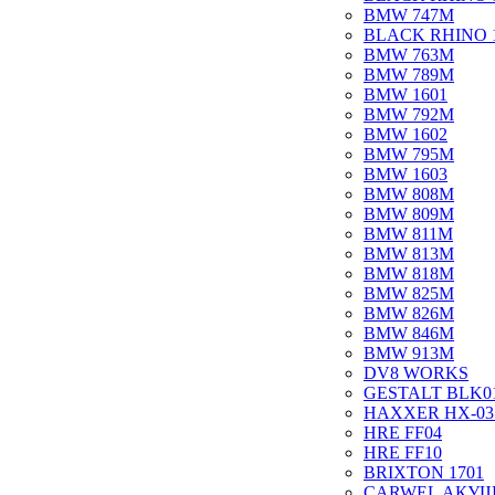
BMW 747M
BLACK RHINO 
BMW 763M
BMW 789M
BMW 1601
BMW 792M
BMW 1602
BMW 795M
BMW 1603
BMW 808M
BMW 809M
BMW 811M
BMW 813M
BMW 818M
BMW 825M
BMW 826M
BMW 846M
BMW 913M
DV8 WORKS
GESTALT BLK0
HAXXER HX-03
HRE FF04
HRE FF10
BRIXTON 1701
CARWEL АКУ