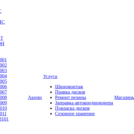
С
ИС
ЕТ
ОН
001
002
003
004
Услуги
005
006
Шиномонтаж
007
Правка дисков
008
Акции
Ремонт резины
Магазин
009
Заправка автокондиционера
010
Покраска дисков
011
Сезонное хранение
3101