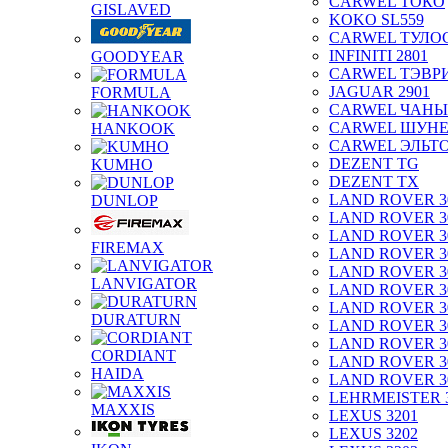
CARWEL ТОКО
GISLAVED
KOKO SL559
CARWEL ТУЛО
INFINITI 2801
GOODYEAR
CARWEL ТЭВР
JAGUAR 2901
FORMULA
CARWEL ЧАНЫ
CARWEL ШУН
HANKOOK
CARWEL ЭЛЬТ
DEZENT TG
KUMHO
DEZENT TX
LAND ROVER 3
DUNLOP
LAND ROVER 3
LAND ROVER 3
FIREMAX
LAND ROVER 3
LAND ROVER 3
LANVIGATOR
LAND ROVER 3
LAND ROVER 3
DURATURN
LAND ROVER 3
LAND ROVER 3
CORDIANT
LAND ROVER 3
HAIDA
LAND ROVER 3
LEHRMEISTER 
MAXXIS
LEXUS 3201
LEXUS 3202