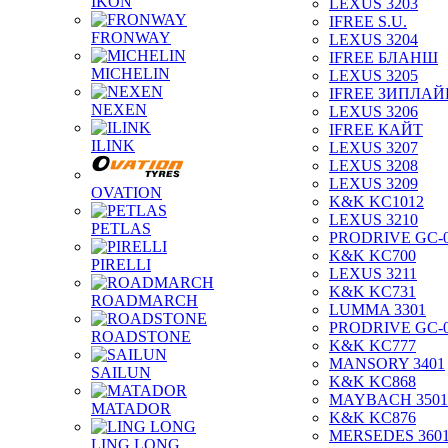
IKON
LEXUS 3203
IFREE S.U.
FRONWAY
LEXUS 3204
IFREE БЛАНШ
MICHELIN
LEXUS 3205
IFREE ЗИПЛАЙ
NEXEN
LEXUS 3206
IFREE КАЙТ
ILINK
LEXUS 3207
LEXUS 3208
LEXUS 3209
OVATION
K&K KC1012
LEXUS 3210
PETLAS
PRODRIVE GC-
K&K KC700
PIRELLI
LEXUS 3211
K&K KC731
ROADMARCH
LUMMA 3301
PRODRIVE GC-
ROADSTONE
K&K KC777
MANSORY 3401
SAILUN
K&K KC868
MAYBACH 3501
MATADOR
K&K KC876
MERSEDES 360
LING LONG