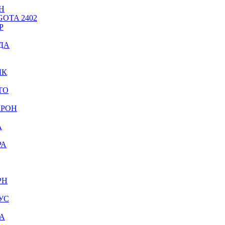
Н
OTA 2402
Р
ДА
ЫК
ТО
КРОН
А
РА
РН
УС
А