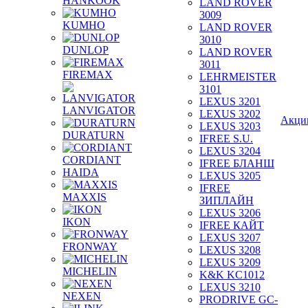
HANKOOK
LAND ROVER
3009
KUMHO
LAND ROVER
3010
DUNLOP
LAND ROVER
3011
FIREMAX
LEHRMEISTER
3101
LEXUS 3201
LANVIGATOR
LEXUS 3202
Акци
LEXUS 3203
DURATURN
IFREE S.U.
LEXUS 3204
CORDIANT
IFREE БЛАНШ
HAIDA
LEXUS 3205
IFREE
MAXXIS
ЗИПЛАЙН
LEXUS 3206
IKON
IFREE КАЙТ
LEXUS 3207
FRONWAY
LEXUS 3208
LEXUS 3209
MICHELIN
K&K KC1012
LEXUS 3210
NEXEN
PRODRIVE GC-