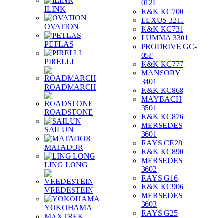
012L
ILINK
K&K KC700
LEXUS 3211
OVATION
K&K KC731
LUMMA 3301
PETLAS
PRODRIVE GC-
05F
PIRELLI
K&K KC777
MANSORY
3401
ROADMARCH
K&K KC868
MAYBACH
3501
ROADSTONE
K&K KC876
MERSEDES
SAILUN
3601
RAYS CE28
MATADOR
K&K KC890
MERSEDES
LING LONG
3602
RAYS G16
K&K KC906
VREDESTEIN
MERSEDES
3603
YOKOHAMA
RAYS G25
MAXTREK