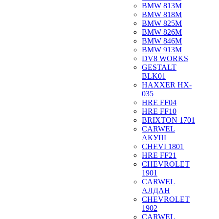
BMW 813M
BMW 818M
BMW 825M
BMW 826M
BMW 846M
BMW 913M
DV8 WORKS
GESTALT
BLK01
HAXXER HX-
035
HRE FF04
HRE FF10
BRIXTON 1701
CARWEL
АКУШ
CHEVI 1801
HRE FF21
CHEVROLET
1901
CARWEL
АЛДАН
CHEVROLET
1902
CARWEL