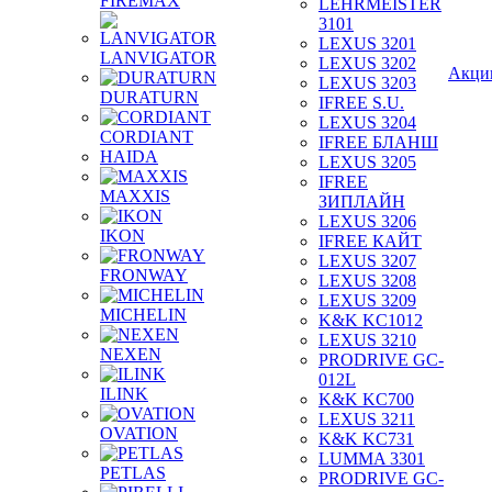
FIREMAX
LEHRMEISTER
3101
LEXUS 3201
LANVIGATOR
LEXUS 3202
Акци
LEXUS 3203
DURATURN
IFREE S.U.
LEXUS 3204
CORDIANT
IFREE БЛАНШ
HAIDA
LEXUS 3205
IFREE
MAXXIS
ЗИПЛАЙН
LEXUS 3206
IKON
IFREE КАЙТ
LEXUS 3207
FRONWAY
LEXUS 3208
LEXUS 3209
MICHELIN
K&K KC1012
LEXUS 3210
NEXEN
PRODRIVE GC-
012L
ILINK
K&K KC700
LEXUS 3211
OVATION
K&K KC731
LUMMA 3301
PETLAS
PRODRIVE GC-