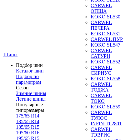
CARWEL
ОПША
KOKO SL530
CARWEL
ПЕЧЕРА
KOKO SL531
CARWEL ПУР
KOKO SL547
CARWEL
Шины
САТУРН
KOKO SL552
Подбор шин
CARWEL
Каталог шин
СИРИУС
Подбор по
KOKO SL558
параметрам
CARWEL
Сезон
ТОДЖА
Зимние шины
CARWEL
Летние шины
ТОКО
Популярные
KOKO SL559
типоразмеры
CARWEL
175/65 R14
ТУЛОС
185/65 R14
INFINITI 2801
185/65 R15
CARWEL
195/60 R16
ТЭВРИС
195/65 R15