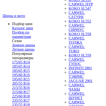
CARWEL ПУР
KOKO SL547
CARWEL
Шины и мото
САТУРН
KOKO SL552
Подбор шин
CARWEL
Каталог шин
СИРИУС
Подбор по
KOKO SL558
параметрам
CARWEL
Сезон
ТОДЖА
Зимние шины
CARWEL
Летние шины
ТОКО
Популярные
KOKO SL559
типоразмеры
CARWEL
175/65 R14
ТУЛОС
185/65 R14
INFINITI 2801
185/65 R15
CARWEL
195/60 R16
ТЭВРИС
195/65 R15
JAGUAR 2901
205/55 R16
CARWEL
215/55 R16
ЧАНЫ
215/60 R17
CARWEL
225/60 R18
ШУНЕТ
235/55 R17
CARWEL
235/55 R18