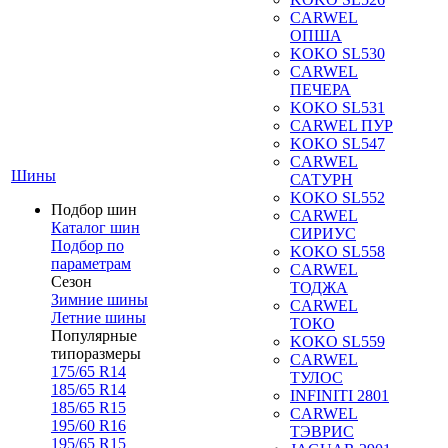
CARWEL
ОПША
KOKO SL530
CARWEL
ПЕЧЕРА
KOKO SL531
CARWEL ПУР
KOKO SL547
CARWEL
Шины
САТУРН
KOKO SL552
Подбор шин
CARWEL
Каталог шин
СИРИУС
Подбор по
KOKO SL558
параметрам
CARWEL
Сезон
ТОДЖА
Зимние шины
CARWEL
Летние шины
ТОКО
Популярные
KOKO SL559
типоразмеры
CARWEL
175/65 R14
ТУЛОС
185/65 R14
INFINITI 2801
185/65 R15
CARWEL
195/60 R16
ТЭВРИС
195/65 R15