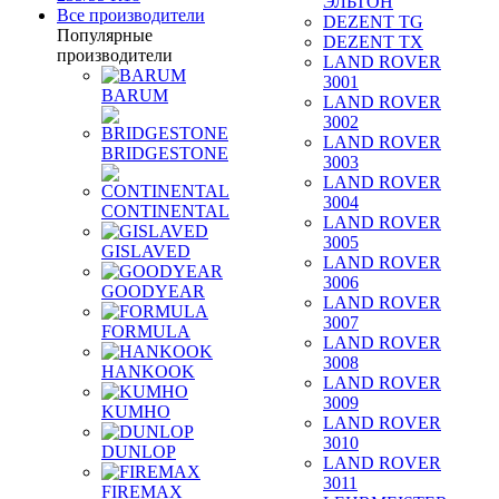
ЭЛЬТОН
Все производители
DEZENT TG
Популярные
DEZENT TX
производители
LAND ROVER
3001
BARUM
LAND ROVER
3002
LAND ROVER
BRIDGESTONE
3003
LAND ROVER
3004
CONTINENTAL
LAND ROVER
3005
GISLAVED
LAND ROVER
3006
GOODYEAR
LAND ROVER
3007
FORMULA
LAND ROVER
3008
HANKOOK
LAND ROVER
3009
KUMHO
LAND ROVER
3010
DUNLOP
LAND ROVER
3011
FIREMAX