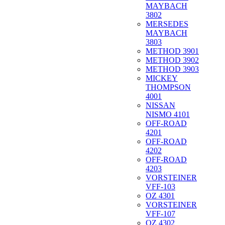
MAYBACH
3802
MERSEDES
MAYBACH
3803
METHOD 3901
METHOD 3902
METHOD 3903
MICKEY
THOMPSON
4001
NISSAN
NISMO 4101
OFF-ROAD
4201
OFF-ROAD
4202
OFF-ROAD
4203
VORSTEINER
VFF-103
OZ 4301
VORSTEINER
VFF-107
OZ 4302