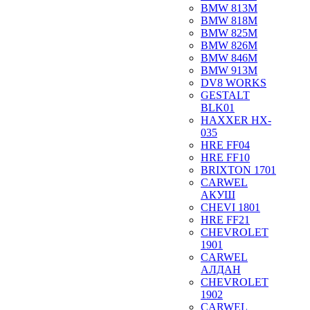
BMW 813M
BMW 818M
BMW 825M
BMW 826M
BMW 846M
BMW 913M
DV8 WORKS
GESTALT
BLK01
HAXXER HX-
035
HRE FF04
HRE FF10
BRIXTON 1701
CARWEL
АКУШ
CHEVI 1801
HRE FF21
CHEVROLET
1901
CARWEL
АЛДАН
CHEVROLET
1902
CARWEL