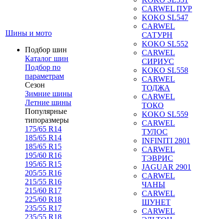
CARWEL ПУР
KOKO SL547
CARWEL
Шины и мото
САТУРН
KOKO SL552
Подбор шин
CARWEL
Каталог шин
СИРИУС
Подбор по
KOKO SL558
параметрам
CARWEL
Сезон
ТОДЖА
Зимние шины
CARWEL
Летние шины
ТОКО
Популярные
KOKO SL559
типоразмеры
CARWEL
175/65 R14
ТУЛОС
185/65 R14
INFINITI 2801
185/65 R15
CARWEL
195/60 R16
ТЭВРИС
195/65 R15
JAGUAR 2901
205/55 R16
CARWEL
215/55 R16
ЧАНЫ
215/60 R17
CARWEL
225/60 R18
ШУНЕТ
235/55 R17
CARWEL
235/55 R18