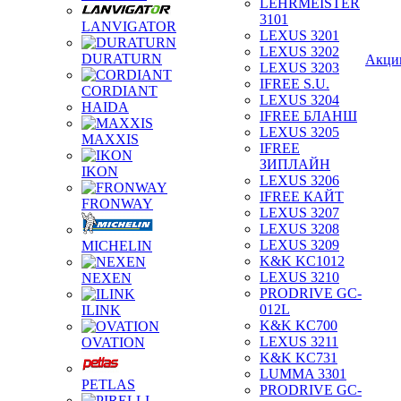
LEHRMEISTER
3101
LANVIGATOR
LEXUS 3201
LEXUS 3202
DURATURN
Акци
LEXUS 3203
IFREE S.U.
CORDIANT
LEXUS 3204
HAIDA
IFREE БЛАНШ
LEXUS 3205
MAXXIS
IFREE
ЗИПЛАЙН
IKON
LEXUS 3206
IFREE КАЙТ
FRONWAY
LEXUS 3207
LEXUS 3208
LEXUS 3209
MICHELIN
K&K KC1012
LEXUS 3210
NEXEN
PRODRIVE GC-
012L
ILINK
K&K KC700
LEXUS 3211
OVATION
K&K KC731
LUMMA 3301
PETLAS
PRODRIVE GC-