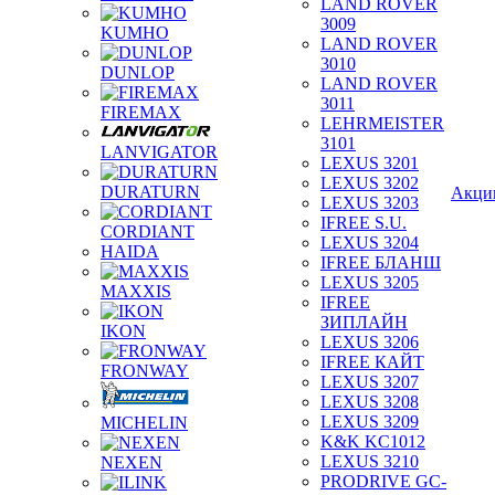
LAND ROVER
3009
KUMHO
LAND ROVER
3010
DUNLOP
LAND ROVER
3011
FIREMAX
LEHRMEISTER
3101
LANVIGATOR
LEXUS 3201
LEXUS 3202
DURATURN
Акци
LEXUS 3203
IFREE S.U.
CORDIANT
LEXUS 3204
HAIDA
IFREE БЛАНШ
LEXUS 3205
MAXXIS
IFREE
ЗИПЛАЙН
IKON
LEXUS 3206
IFREE КАЙТ
FRONWAY
LEXUS 3207
LEXUS 3208
LEXUS 3209
MICHELIN
K&K KC1012
LEXUS 3210
NEXEN
PRODRIVE GC-