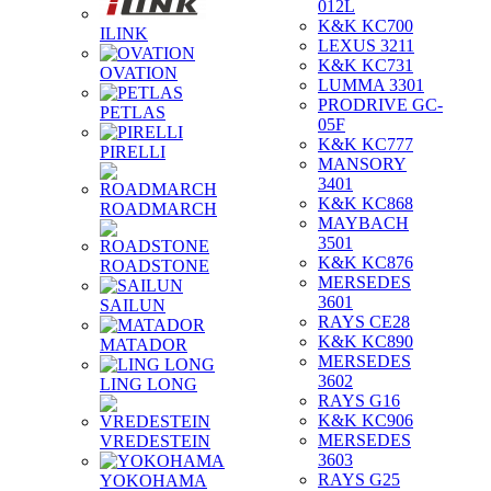
012L
K&K KC700
ILINK
LEXUS 3211
K&K KC731
OVATION
LUMMA 3301
PRODRIVE GC-
PETLAS
05F
K&K KC777
PIRELLI
MANSORY
3401
K&K KC868
ROADMARCH
MAYBACH
3501
K&K KC876
ROADSTONE
MERSEDES
3601
SAILUN
RAYS CE28
K&K KC890
MATADOR
MERSEDES
3602
LING LONG
RAYS G16
K&K KC906
MERSEDES
VREDESTEIN
3603
RAYS G25
YOKOHAMA