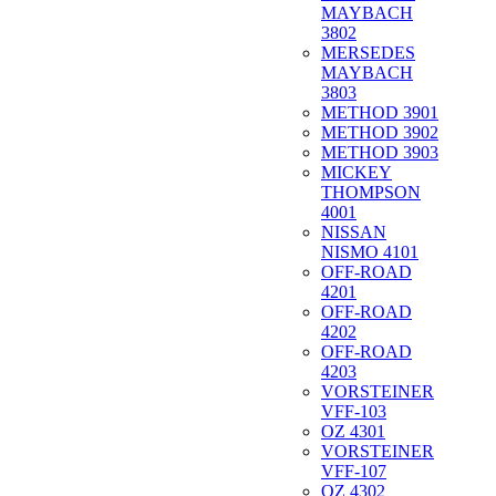
MAYBACH
3802
MERSEDES
MAYBACH
3803
METHOD 3901
METHOD 3902
METHOD 3903
MICKEY
THOMPSON
4001
NISSAN
NISMO 4101
OFF-ROAD
4201
OFF-ROAD
4202
OFF-ROAD
4203
VORSTEINER
VFF-103
OZ 4301
VORSTEINER
VFF-107
OZ 4302