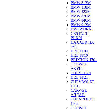
BMW 813M
BMW 818M
BMW 825M
BMW 826M
BMW 846M
BMW 913M
DV8 WORKS
GESTALT
BLK01
HAXXER HX-
035
HRE FF04
HRE FF10
BRIXTON 1701
CARWEL
АКУШ
CHEVI 1801
HRE FF21
CHEVROLET
1901
CARWEL
АЛДАН
CHEVROLET
1902
CARWEL