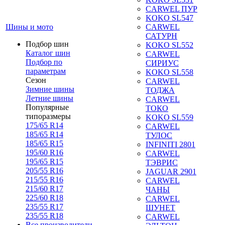
CARWEL ПУР
KOKO SL547
Шины и мото
CARWEL
САТУРН
Подбор шин
KOKO SL552
Каталог шин
CARWEL
Подбор по
СИРИУС
параметрам
KOKO SL558
Сезон
CARWEL
Зимние шины
ТОДЖА
Летние шины
CARWEL
Популярные
ТОКО
типоразмеры
KOKO SL559
175/65 R14
CARWEL
185/65 R14
ТУЛОС
185/65 R15
INFINITI 2801
195/60 R16
CARWEL
195/65 R15
ТЭВРИС
205/55 R16
JAGUAR 2901
215/55 R16
CARWEL
215/60 R17
ЧАНЫ
225/60 R18
CARWEL
235/55 R17
ШУНЕТ
235/55 R18
CARWEL
Все производители