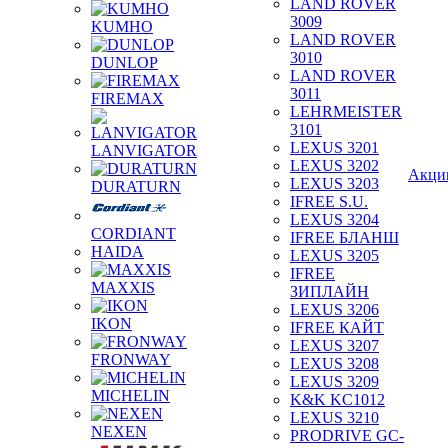
LAND ROVER
3009
KUMHO
LAND ROVER
3010
DUNLOP
LAND ROVER
3011
FIREMAX
LEHRMEISTER
3101
LEXUS 3201
LANVIGATOR
LEXUS 3202
Акци
LEXUS 3203
DURATURN
IFREE S.U.
LEXUS 3204
CORDIANT
IFREE БЛАНШ
HAIDA
LEXUS 3205
IFREE
MAXXIS
ЗИПЛАЙН
LEXUS 3206
IKON
IFREE КАЙТ
LEXUS 3207
FRONWAY
LEXUS 3208
LEXUS 3209
MICHELIN
K&K KC1012
LEXUS 3210
NEXEN
PRODRIVE GC-