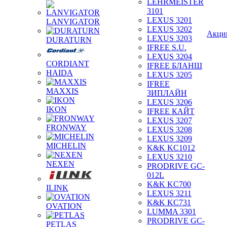
LEHRMEISTER
3101
LEXUS 3201
LANVIGATOR
LEXUS 3202
Акци
LEXUS 3203
DURATURN
IFREE S.U.
LEXUS 3204
CORDIANT
IFREE БЛАНШ
HAIDA
LEXUS 3205
IFREE
MAXXIS
ЗИПЛАЙН
LEXUS 3206
IKON
IFREE КАЙТ
LEXUS 3207
FRONWAY
LEXUS 3208
LEXUS 3209
MICHELIN
K&K KC1012
LEXUS 3210
NEXEN
PRODRIVE GC-
012L
K&K KC700
ILINK
LEXUS 3211
K&K KC731
OVATION
LUMMA 3301
PRODRIVE GC-
PETLAS