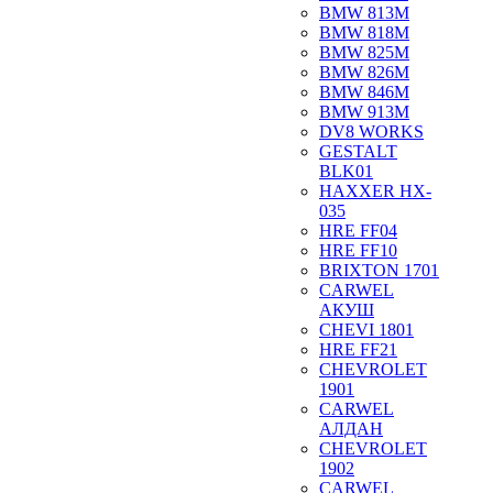
BMW 813M
BMW 818M
BMW 825M
BMW 826M
BMW 846M
BMW 913M
DV8 WORKS
GESTALT
BLK01
HAXXER HX-
035
HRE FF04
HRE FF10
BRIXTON 1701
CARWEL
АКУШ
CHEVI 1801
HRE FF21
CHEVROLET
1901
CARWEL
АЛДАН
CHEVROLET
1902
CARWEL