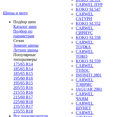
CARWEL ПУР
KOKO SL547
Шины и мото
CARWEL
САТУРН
Подбор шин
KOKO SL552
Каталог шин
CARWEL
Подбор по
СИРИУС
параметрам
KOKO SL558
Сезон
CARWEL
Зимние шины
ТОДЖА
Летние шины
CARWEL
Популярные
ТОКО
типоразмеры
KOKO SL559
175/65 R14
CARWEL
185/65 R14
ТУЛОС
185/65 R15
INFINITI 2801
195/60 R16
CARWEL
195/65 R15
ТЭВРИС
205/55 R16
JAGUAR 2901
215/55 R16
CARWEL
215/60 R17
ЧАНЫ
225/60 R18
CARWEL
235/55 R17
ШУНЕТ
235/55 R18
CARWEL
Все производители