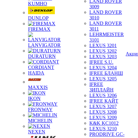
LAND ROVER
KUMHO
3009
LAND ROVER
3010
DUNLOP
LAND ROVER
3011
FIREMAX
LEHRMEISTER
3101
LANVIGATOR
LEXUS 3201
LEXUS 3202
Акци
DURATURN
LEXUS 3203
IFREE S.U.
CORDIANT
LEXUS 3204
HAIDA
IFREE БЛАНШ
LEXUS 3205
IFREE
MAXXIS
ЗИПЛАЙН
LEXUS 3206
IKON
IFREE КАЙТ
LEXUS 3207
FRONWAY
LEXUS 3208
LEXUS 3209
MICHELIN
K&K KC1012
LEXUS 3210
NEXEN
PRODRIVE GC-