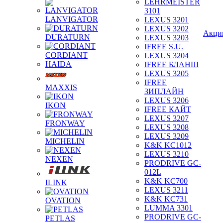
LEHRMEISTER
3101
LANVIGATOR
LEXUS 3201
LEXUS 3202
Акци
DURATURN
LEXUS 3203
IFREE S.U.
CORDIANT
LEXUS 3204
HAIDA
IFREE БЛАНШ
LEXUS 3205
IFREE
MAXXIS
ЗИПЛАЙН
LEXUS 3206
IKON
IFREE КАЙТ
LEXUS 3207
FRONWAY
LEXUS 3208
LEXUS 3209
MICHELIN
K&K KC1012
LEXUS 3210
NEXEN
PRODRIVE GC-
012L
K&K KC700
ILINK
LEXUS 3211
K&K KC731
OVATION
LUMMA 3301
PRODRIVE GC-
PETLAS