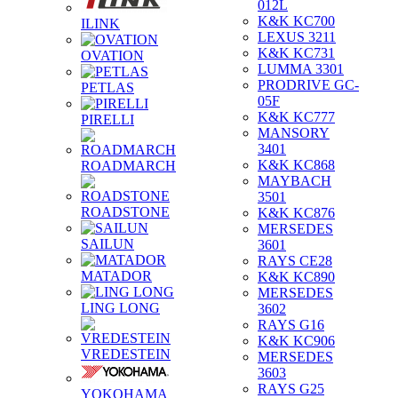
012L
K&K KC700
ILINK
LEXUS 3211
K&K KC731
OVATION
LUMMA 3301
PRODRIVE GC-
PETLAS
05F
K&K KC777
PIRELLI
MANSORY
3401
K&K KC868
ROADMARCH
MAYBACH
3501
ROADSTONE
K&K KC876
MERSEDES
SAILUN
3601
RAYS CE28
MATADOR
K&K KC890
MERSEDES
LING LONG
3602
RAYS G16
K&K KC906
VREDESTEIN
MERSEDES
3603
RAYS G25
YOKOHAMA