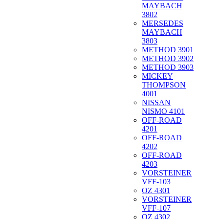
MAYBACH
3802
MERSEDES
MAYBACH
3803
METHOD 3901
METHOD 3902
METHOD 3903
MICKEY
THOMPSON
4001
NISSAN
NISMO 4101
OFF-ROAD
4201
OFF-ROAD
4202
OFF-ROAD
4203
VORSTEINER
VFF-103
OZ 4301
VORSTEINER
VFF-107
OZ 4302