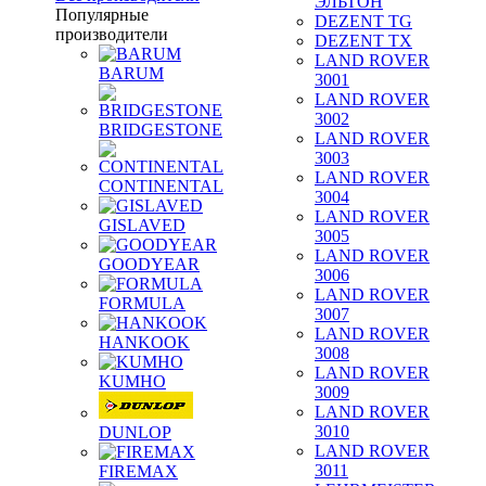
ЭЛЬТОН
Популярные
DEZENT TG
производители
DEZENT TX
LAND ROVER
BARUM
3001
LAND ROVER
3002
BRIDGESTONE
LAND ROVER
3003
LAND ROVER
CONTINENTAL
3004
LAND ROVER
GISLAVED
3005
LAND ROVER
GOODYEAR
3006
LAND ROVER
FORMULA
3007
LAND ROVER
HANKOOK
3008
LAND ROVER
KUMHO
3009
LAND ROVER
3010
DUNLOP
LAND ROVER
3011
FIREMAX