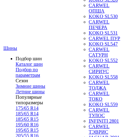
CARWEL
ОПША
KOKO SL530
CARWEL
ПЕЧЕРА
KOKO SL531
CARWEL ПУР
KOKO SL547
Шины
CARWEL
САТУРН
Подбор шин
KOKO SL552
Каталог шин
CARWEL
Подбор по
СИРИУС
параметрам
KOKO SL558
Сезон
CARWEL
Зимние шины
ТОДЖА
Летние шины
CARWEL
Популярные
ТОКО
типоразмеры
KOKO SL559
175/65 R14
CARWEL
185/65 R14
ТУЛОС
185/65 R15
INFINITI 2801
195/60 R16
CARWEL
195/65 R15
ТЭВРИС
205/55 R16