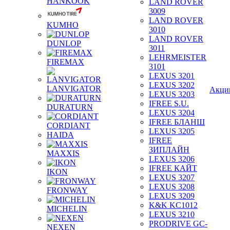
HANKOOK
LAND ROVER
3009
LAND ROVER
KUMHO
3010
LAND ROVER
DUNLOP
3011
LEHRMEISTER
FIREMAX
3101
LEXUS 3201
LEXUS 3202
LANVIGATOR
Акци
LEXUS 3203
IFREE S.U.
DURATURN
LEXUS 3204
IFREE БЛАНШ
CORDIANT
LEXUS 3205
HAIDA
IFREE
ЗИПЛАЙН
MAXXIS
LEXUS 3206
IFREE КАЙТ
IKON
LEXUS 3207
LEXUS 3208
FRONWAY
LEXUS 3209
K&K KC1012
MICHELIN
LEXUS 3210
PRODRIVE GC-
NEXEN