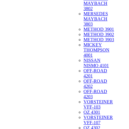
MAYBACH
3802
MERSEDES
MAYBACH
3803
METHOD 3901
METHOD 3902
METHOD 3903
MICKEY
THOMPSON
4001
NISSAN
NISMO 4101
OFF-ROAD
4201
OFF-ROAD
4202
OFF-ROAD
4203
VORSTEINER
VFF-103
OZ 4301
VORSTEINER
VFF-107
OZ 4302