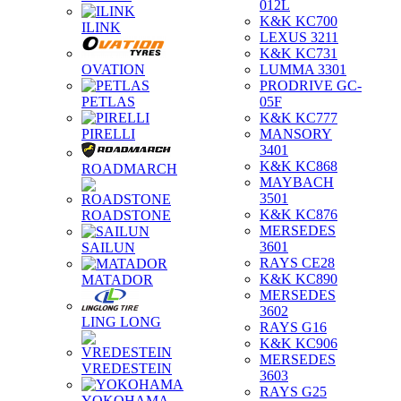
012L
K&K KC700
ILINK
LEXUS 3211
K&K KC731
OVATION
LUMMA 3301
PRODRIVE GC-
PETLAS
05F
K&K KC777
PIRELLI
MANSORY
3401
K&K KC868
ROADMARCH
MAYBACH
3501
K&K KC876
ROADSTONE
MERSEDES
3601
SAILUN
RAYS CE28
K&K KC890
MATADOR
MERSEDES
3602
LING LONG
RAYS G16
K&K KC906
MERSEDES
VREDESTEIN
3603
RAYS G25
YOKOHAMA