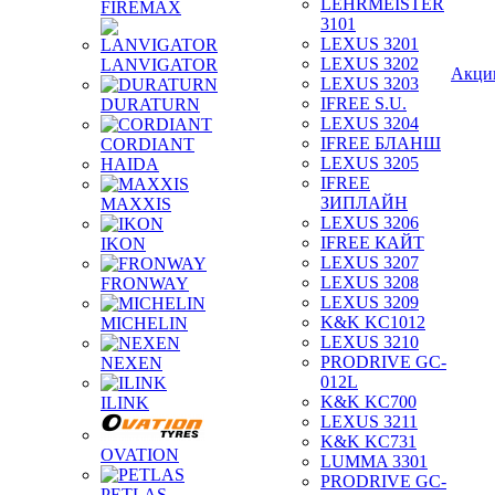
LEHRMEISTER
FIREMAX
3101
LEXUS 3201
LEXUS 3202
LANVIGATOR
Акци
LEXUS 3203
IFREE S.U.
DURATURN
LEXUS 3204
IFREE БЛАНШ
CORDIANT
LEXUS 3205
HAIDA
IFREE
ЗИПЛАЙН
MAXXIS
LEXUS 3206
IFREE КАЙТ
IKON
LEXUS 3207
LEXUS 3208
FRONWAY
LEXUS 3209
K&K KC1012
MICHELIN
LEXUS 3210
PRODRIVE GC-
NEXEN
012L
K&K KC700
ILINK
LEXUS 3211
K&K KC731
OVATION
LUMMA 3301
PRODRIVE GC-
PETLAS