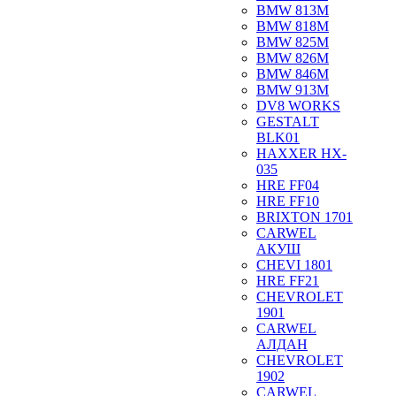
BMW 813M
BMW 818M
BMW 825M
BMW 826M
BMW 846M
BMW 913M
DV8 WORKS
GESTALT
BLK01
HAXXER HX-
035
HRE FF04
HRE FF10
BRIXTON 1701
CARWEL
АКУШ
CHEVI 1801
HRE FF21
CHEVROLET
1901
CARWEL
АЛДАН
CHEVROLET
1902
CARWEL