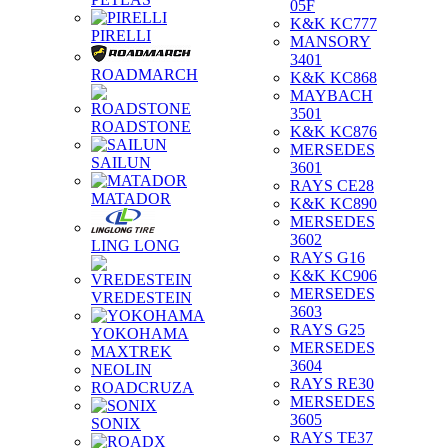
05F
K&K KC777
PIRELLI
MANSORY
3401
ROADMARCH
K&K KC868
MAYBACH
3501
ROADSTONE
K&K KC876
MERSEDES
SAILUN
3601
RAYS CE28
MATADOR
K&K KC890
MERSEDES
3602
LING LONG
RAYS G16
K&K KC906
MERSEDES
VREDESTEIN
3603
RAYS G25
YOKOHAMA
MERSEDES
MAXTREK
3604
NEOLIN
RAYS RE30
ROADCRUZA
MERSEDES
3605
SONIX
RAYS TE37