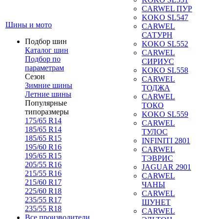
CARWEL ПУР
KOKO SL547
Шины и мото
CARWEL
САТУРН
Подбор шин
KOKO SL552
Каталог шин
CARWEL
Подбор по
СИРИУС
параметрам
KOKO SL558
Сезон
CARWEL
Зимние шины
ТОДЖА
Летние шины
CARWEL
Популярные
ТОКО
типоразмеры
KOKO SL559
175/65 R14
CARWEL
185/65 R14
ТУЛОС
185/65 R15
INFINITI 2801
195/60 R16
CARWEL
195/65 R15
ТЭВРИС
205/55 R16
JAGUAR 2901
215/55 R16
CARWEL
215/60 R17
ЧАНЫ
225/60 R18
CARWEL
235/55 R17
ШУНЕТ
235/55 R18
CARWEL
Все производители