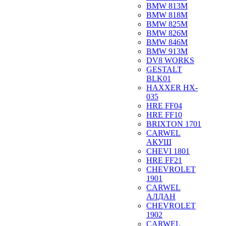
BMW 813M
BMW 818M
BMW 825M
BMW 826M
BMW 846M
BMW 913M
DV8 WORKS
GESTALT
BLK01
HAXXER HX-
035
HRE FF04
HRE FF10
BRIXTON 1701
CARWEL
АКУШ
CHEVI 1801
HRE FF21
CHEVROLET
1901
CARWEL
АЛДАН
CHEVROLET
1902
CARWEL