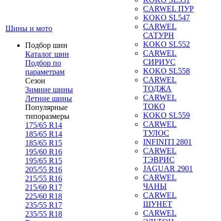
CARWEL ПУР
KOKO SL547
CARWEL
Шины и мото
САТУРН
KOKO SL552
Подбор шин
CARWEL
Каталог шин
СИРИУС
Подбор по
KOKO SL558
параметрам
CARWEL
Сезон
ТОДЖА
Зимние шины
CARWEL
Летние шины
ТОКО
Популярные
KOKO SL559
типоразмеры
CARWEL
175/65 R14
ТУЛОС
185/65 R14
INFINITI 2801
185/65 R15
CARWEL
195/60 R16
ТЭВРИС
195/65 R15
JAGUAR 2901
205/55 R16
CARWEL
215/55 R16
ЧАНЫ
215/60 R17
CARWEL
225/60 R18
ШУНЕТ
235/55 R17
CARWEL
235/55 R18