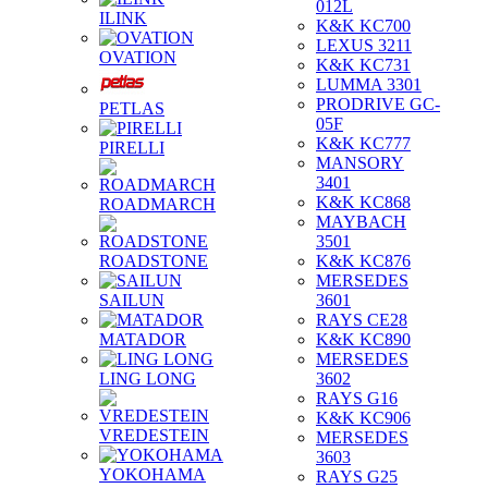
012L
ILINK
K&K KC700
LEXUS 3211
OVATION
K&K KC731
LUMMA 3301
PRODRIVE GC-
PETLAS
05F
K&K KC777
PIRELLI
MANSORY
3401
K&K KC868
ROADMARCH
MAYBACH
3501
ROADSTONE
K&K KC876
MERSEDES
SAILUN
3601
RAYS CE28
MATADOR
K&K KC890
MERSEDES
LING LONG
3602
RAYS G16
K&K KC906
VREDESTEIN
MERSEDES
3603
YOKOHAMA
RAYS G25