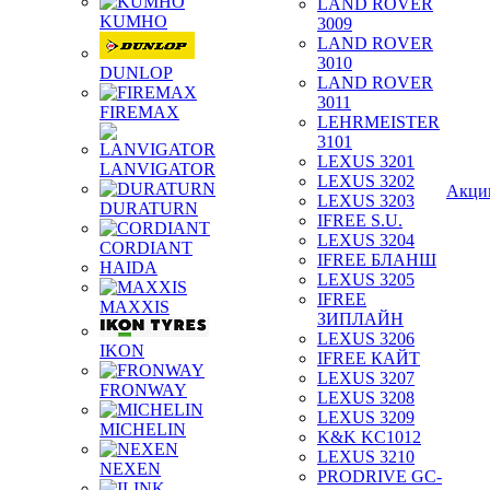
LAND ROVER
KUMHO
3009
LAND ROVER
3010
DUNLOP
LAND ROVER
3011
FIREMAX
LEHRMEISTER
3101
LEXUS 3201
LANVIGATOR
LEXUS 3202
Акци
LEXUS 3203
DURATURN
IFREE S.U.
LEXUS 3204
CORDIANT
IFREE БЛАНШ
HAIDA
LEXUS 3205
IFREE
MAXXIS
ЗИПЛАЙН
LEXUS 3206
IKON
IFREE КАЙТ
LEXUS 3207
FRONWAY
LEXUS 3208
LEXUS 3209
MICHELIN
K&K KC1012
LEXUS 3210
NEXEN
PRODRIVE GC-