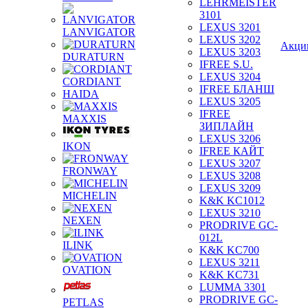
LEHRMEISTER
3101
LEXUS 3201
LANVIGATOR
LEXUS 3202
Акци
LEXUS 3203
DURATURN
IFREE S.U.
LEXUS 3204
CORDIANT
IFREE БЛАНШ
HAIDA
LEXUS 3205
IFREE
MAXXIS
ЗИПЛАЙН
LEXUS 3206
IKON
IFREE КАЙТ
LEXUS 3207
FRONWAY
LEXUS 3208
LEXUS 3209
MICHELIN
K&K KC1012
LEXUS 3210
NEXEN
PRODRIVE GC-
012L
ILINK
K&K KC700
LEXUS 3211
OVATION
K&K KC731
LUMMA 3301
PRODRIVE GC-
PETLAS