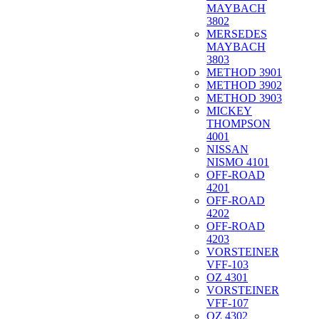
MAYBACH
3802
MERSEDES
MAYBACH
3803
METHOD 3901
METHOD 3902
METHOD 3903
MICKEY
THOMPSON
4001
NISSAN
NISMO 4101
OFF-ROAD
4201
OFF-ROAD
4202
OFF-ROAD
4203
VORSTEINER
VFF-103
OZ 4301
VORSTEINER
VFF-107
OZ 4302