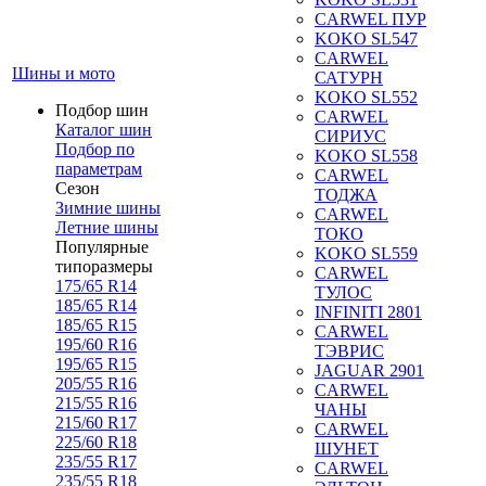
CARWEL ПУР
KOKO SL547
CARWEL
Шины и мото
САТУРН
KOKO SL552
Подбор шин
CARWEL
Каталог шин
СИРИУС
Подбор по
KOKO SL558
параметрам
CARWEL
Сезон
ТОДЖА
Зимние шины
CARWEL
Летние шины
ТОКО
Популярные
KOKO SL559
типоразмеры
CARWEL
175/65 R14
ТУЛОС
185/65 R14
INFINITI 2801
185/65 R15
CARWEL
195/60 R16
ТЭВРИС
195/65 R15
JAGUAR 2901
205/55 R16
CARWEL
215/55 R16
ЧАНЫ
215/60 R17
CARWEL
225/60 R18
ШУНЕТ
235/55 R17
CARWEL
235/55 R18