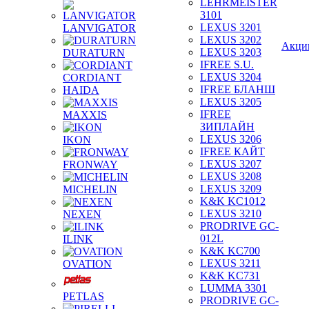
LEHRMEISTER
3101
LEXUS 3201
LANVIGATOR
LEXUS 3202
Акци
LEXUS 3203
DURATURN
IFREE S.U.
LEXUS 3204
CORDIANT
IFREE БЛАНШ
HAIDA
LEXUS 3205
IFREE
MAXXIS
ЗИПЛАЙН
LEXUS 3206
IKON
IFREE КАЙТ
LEXUS 3207
FRONWAY
LEXUS 3208
LEXUS 3209
MICHELIN
K&K KC1012
LEXUS 3210
NEXEN
PRODRIVE GC-
012L
ILINK
K&K KC700
LEXUS 3211
OVATION
K&K KC731
LUMMA 3301
PETLAS
PRODRIVE GC-