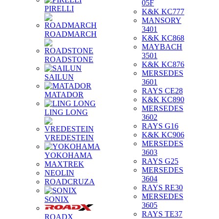
05F
PIRELLI
K&K KC777
MANSORY
3401
ROADMARCH
K&K KC868
MAYBACH
3501
ROADSTONE
K&K KC876
MERSEDES
SAILUN
3601
RAYS CE28
MATADOR
K&K KC890
MERSEDES
LING LONG
3602
RAYS G16
K&K KC906
VREDESTEIN
MERSEDES
3603
YOKOHAMA
RAYS G25
MAXTREK
MERSEDES
NEOLIN
3604
ROADCRUZA
RAYS RE30
MERSEDES
SONIX
3605
RAYS TE37
ROADX