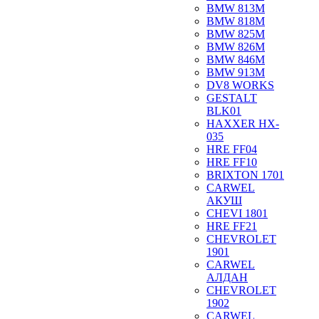
BMW 813M
BMW 818M
BMW 825M
BMW 826M
BMW 846M
BMW 913M
DV8 WORKS
GESTALT
BLK01
HAXXER HX-
035
HRE FF04
HRE FF10
BRIXTON 1701
CARWEL
АКУШ
CHEVI 1801
HRE FF21
CHEVROLET
1901
CARWEL
АЛДАН
CHEVROLET
1902
CARWEL