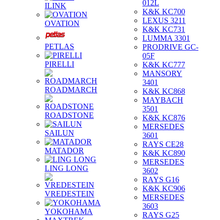
012L
ILINK
K&K KC700
LEXUS 3211
OVATION
K&K KC731
LUMMA 3301
PETLAS
PRODRIVE GC-
05F
PIRELLI
K&K KC777
MANSORY
3401
ROADMARCH
K&K KC868
MAYBACH
3501
ROADSTONE
K&K KC876
MERSEDES
SAILUN
3601
RAYS CE28
MATADOR
K&K KC890
MERSEDES
LING LONG
3602
RAYS G16
K&K KC906
VREDESTEIN
MERSEDES
3603
YOKOHAMA
RAYS G25