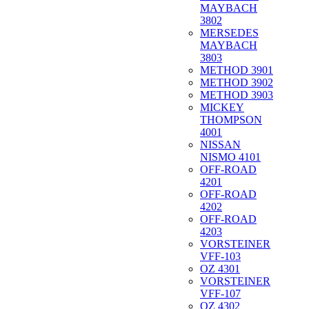
MAYBACH
3802
MERSEDES
MAYBACH
3803
METHOD 3901
METHOD 3902
METHOD 3903
MICKEY
THOMPSON
4001
NISSAN
NISMO 4101
OFF-ROAD
4201
OFF-ROAD
4202
OFF-ROAD
4203
VORSTEINER
VFF-103
OZ 4301
VORSTEINER
VFF-107
OZ 4302