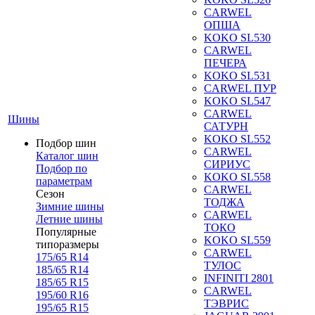
CARWEL
ОПША
KOKO SL530
CARWEL
ПЕЧЕРА
KOKO SL531
CARWEL ПУР
KOKO SL547
CARWEL
Шины
САТУРН
KOKO SL552
Подбор шин
CARWEL
Каталог шин
СИРИУС
Подбор по
KOKO SL558
параметрам
CARWEL
Сезон
ТОДЖА
Зимние шины
CARWEL
Летние шины
ТОКО
Популярные
KOKO SL559
типоразмеры
CARWEL
175/65 R14
ТУЛОС
185/65 R14
INFINITI 2801
185/65 R15
CARWEL
195/60 R16
ТЭВРИС
195/65 R15