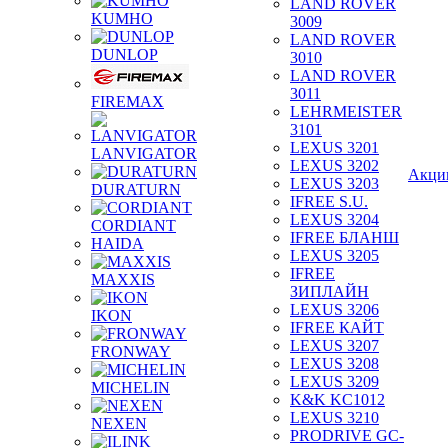
LAND ROVER
KUMHO
3009
LAND ROVER
DUNLOP
3010
LAND ROVER
3011
FIREMAX
LEHRMEISTER
3101
LEXUS 3201
LANVIGATOR
LEXUS 3202
Акци
LEXUS 3203
DURATURN
IFREE S.U.
LEXUS 3204
CORDIANT
IFREE БЛАНШ
HAIDA
LEXUS 3205
IFREE
MAXXIS
ЗИПЛАЙН
LEXUS 3206
IKON
IFREE КАЙТ
LEXUS 3207
FRONWAY
LEXUS 3208
LEXUS 3209
MICHELIN
K&K KC1012
LEXUS 3210
NEXEN
PRODRIVE GC-