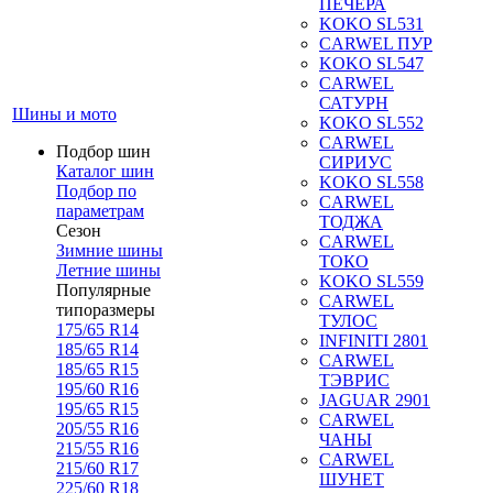
ПЕЧЕРА
KOKO SL531
CARWEL ПУР
KOKO SL547
CARWEL
САТУРН
Шины и мото
KOKO SL552
CARWEL
Подбор шин
СИРИУС
Каталог шин
KOKO SL558
Подбор по
CARWEL
параметрам
ТОДЖА
Сезон
CARWEL
Зимние шины
ТОКО
Летние шины
KOKO SL559
Популярные
CARWEL
типоразмеры
ТУЛОС
175/65 R14
INFINITI 2801
185/65 R14
CARWEL
185/65 R15
ТЭВРИС
195/60 R16
JAGUAR 2901
195/65 R15
CARWEL
205/55 R16
ЧАНЫ
215/55 R16
CARWEL
215/60 R17
ШУНЕТ
225/60 R18