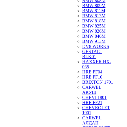
BMW 808M
BMW 809M
BMW 811M
BMW 813M
BMW 818M
BMW 825M
BMW 826M
BMW 846M
BMW 913M
DV8 WORKS
GESTALT
BLK01
HAXXER HX-
035
HRE FF04
HRE FF10
BRIXTON 1701
CARWEL
АКУШ
CHEVI 1801
HRE FF21
CHEVROLET
1901
CARWEL
АЛДАН