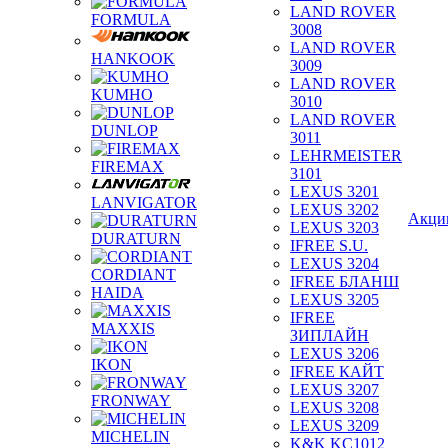
LAND ROVER
FORMULA
3008
LAND ROVER
HANKOOK
3009
LAND ROVER
KUMHO
3010
LAND ROVER
DUNLOP
3011
LEHRMEISTER
FIREMAX
3101
LEXUS 3201
LANVIGATOR
LEXUS 3202
Акци
LEXUS 3203
DURATURN
IFREE S.U.
LEXUS 3204
CORDIANT
IFREE БЛАНШ
HAIDA
LEXUS 3205
IFREE
MAXXIS
ЗИПЛАЙН
LEXUS 3206
IKON
IFREE КАЙТ
LEXUS 3207
FRONWAY
LEXUS 3208
LEXUS 3209
MICHELIN
K&K KC1012