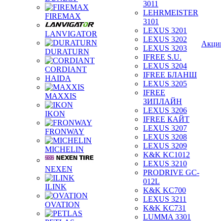
3011
LEHRMEISTER
FIREMAX
3101
LEXUS 3201
LANVIGATOR
LEXUS 3202
Акци
LEXUS 3203
DURATURN
IFREE S.U.
LEXUS 3204
CORDIANT
IFREE БЛАНШ
HAIDA
LEXUS 3205
IFREE
MAXXIS
ЗИПЛАЙН
LEXUS 3206
IKON
IFREE КАЙТ
LEXUS 3207
FRONWAY
LEXUS 3208
LEXUS 3209
MICHELIN
K&K KC1012
LEXUS 3210
NEXEN
PRODRIVE GC-
012L
ILINK
K&K KC700
LEXUS 3211
OVATION
K&K KC731
LUMMA 3301