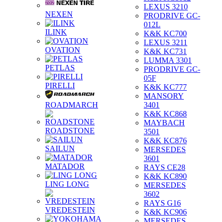
LEXUS 3210
NEXEN
PRODRIVE GC-
012L
ILINK
K&K KC700
LEXUS 3211
OVATION
K&K KC731
LUMMA 3301
PETLAS
PRODRIVE GC-
05F
PIRELLI
K&K KC777
MANSORY
ROADMARCH
3401
K&K KC868
MAYBACH
ROADSTONE
3501
K&K KC876
SAILUN
MERSEDES
3601
MATADOR
RAYS CE28
K&K KC890
LING LONG
MERSEDES
3602
RAYS G16
VREDESTEIN
K&K KC906
MERSEDES