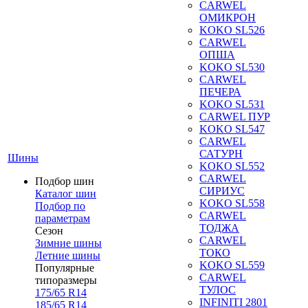
CARWEL
ОМИКРОН
KOKO SL526
CARWEL
ОПША
KOKO SL530
CARWEL
ПЕЧЕРА
KOKO SL531
CARWEL ПУР
KOKO SL547
CARWEL
САТУРН
Шины
KOKO SL552
CARWEL
Подбор шин
СИРИУС
Каталог шин
KOKO SL558
Подбор по
CARWEL
параметрам
ТОДЖА
Сезон
CARWEL
Зимние шины
ТОКО
Летние шины
KOKO SL559
Популярные
CARWEL
типоразмеры
ТУЛОС
175/65 R14
INFINITI 2801
185/65 R14