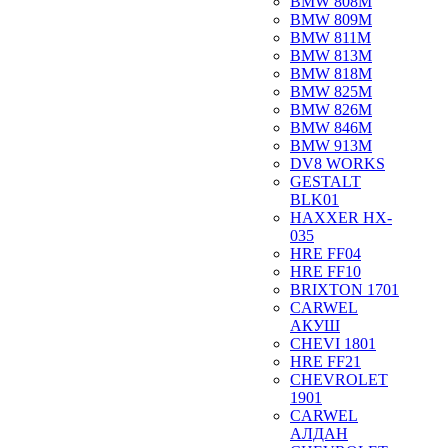
BMW 808M
BMW 809M
BMW 811M
BMW 813M
BMW 818M
BMW 825M
BMW 826M
BMW 846M
BMW 913M
DV8 WORKS
GESTALT
BLK01
HAXXER HX-
035
HRE FF04
HRE FF10
BRIXTON 1701
CARWEL
АКУШ
CHEVI 1801
HRE FF21
CHEVROLET
1901
CARWEL
АЛДАН