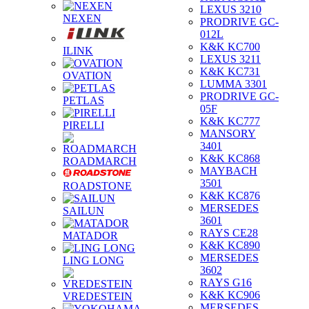
LEXUS 3210
NEXEN
PRODRIVE GC-
012L
K&K KC700
ILINK
LEXUS 3211
K&K KC731
OVATION
LUMMA 3301
PRODRIVE GC-
PETLAS
05F
K&K KC777
PIRELLI
MANSORY
3401
K&K KC868
ROADMARCH
MAYBACH
3501
ROADSTONE
K&K KC876
MERSEDES
SAILUN
3601
RAYS CE28
MATADOR
K&K KC890
MERSEDES
LING LONG
3602
RAYS G16
K&K KC906
VREDESTEIN
MERSEDES