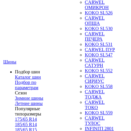
CARWEL
ОМИКРОН
KOKO SL526
CARWEL
ОПША
KOKO SL530
CARWEL
ПЕЧЕРА
KOKO SL531
CARWEL ПУР
KOKO SL547
CARWEL
Шины
САТУРН
KOKO SL552
Подбор шин
CARWEL
Каталог шин
СИРИУС
Подбор по
KOKO SL558
параметрам
CARWEL
Сезон
ТОДЖА
Зимние шины
CARWEL
Летние шины
ТОКО
Популярные
KOKO SL559
типоразмеры
CARWEL
175/65 R14
ТУЛОС
185/65 R14
INFINITI 2801
185/65 R15