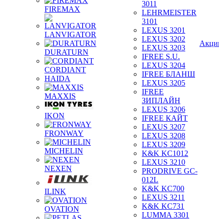
3011
FIREMAX
LEHRMEISTER
3101
LEXUS 3201
LANVIGATOR
LEXUS 3202
Акци
LEXUS 3203
DURATURN
IFREE S.U.
LEXUS 3204
CORDIANT
IFREE БЛАНШ
HAIDA
LEXUS 3205
IFREE
MAXXIS
ЗИПЛАЙН
LEXUS 3206
IKON
IFREE КАЙТ
LEXUS 3207
FRONWAY
LEXUS 3208
LEXUS 3209
MICHELIN
K&K KC1012
LEXUS 3210
NEXEN
PRODRIVE GC-
012L
K&K KC700
ILINK
LEXUS 3211
K&K KC731
OVATION
LUMMA 3301