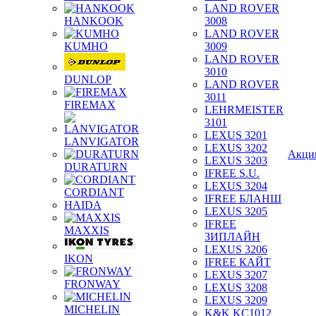
LAND ROVER
HANKOOK
3008
LAND ROVER
KUMHO
3009
LAND ROVER
3010
DUNLOP
LAND ROVER
3011
FIREMAX
LEHRMEISTER
3101
LEXUS 3201
LANVIGATOR
LEXUS 3202
Акци
LEXUS 3203
DURATURN
IFREE S.U.
LEXUS 3204
CORDIANT
IFREE БЛАНШ
HAIDA
LEXUS 3205
IFREE
MAXXIS
ЗИПЛАЙН
LEXUS 3206
IKON
IFREE КАЙТ
LEXUS 3207
FRONWAY
LEXUS 3208
LEXUS 3209
MICHELIN
K&K KC1012