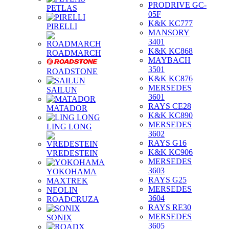
PRODRIVE GC-
PETLAS
05F
K&K KC777
PIRELLI
MANSORY
3401
K&K KC868
ROADMARCH
MAYBACH
3501
ROADSTONE
K&K KC876
MERSEDES
SAILUN
3601
RAYS CE28
MATADOR
K&K KC890
MERSEDES
LING LONG
3602
RAYS G16
K&K KC906
VREDESTEIN
MERSEDES
3603
YOKOHAMA
RAYS G25
MAXTREK
MERSEDES
NEOLIN
3604
ROADCRUZA
RAYS RE30
MERSEDES
SONIX
3605