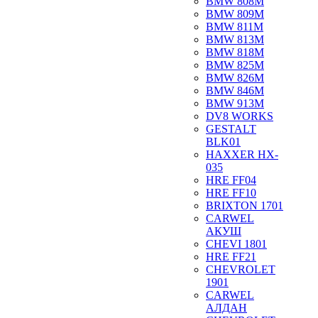
BMW 808M
BMW 809M
BMW 811M
BMW 813M
BMW 818M
BMW 825M
BMW 826M
BMW 846M
BMW 913M
DV8 WORKS
GESTALT
BLK01
HAXXER HX-
035
HRE FF04
HRE FF10
BRIXTON 1701
CARWEL
АКУШ
CHEVI 1801
HRE FF21
CHEVROLET
1901
CARWEL
АЛДАН