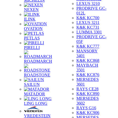
MICHELIN
LEXUS 3210
PRODRIVE GC-
NEXEN
012L
K&K KC700
ILINK
LEXUS 3211
K&K KC731
OVATION
LUMMA 3301
PRODRIVE GC-
PETLAS
05F
K&K KC777
PIRELLI
MANSORY
3401
K&K KC868
ROADMARCH
MAYBACH
3501
K&K KC876
ROADSTONE
MERSEDES
3601
SAILUN
RAYS CE28
K&K KC890
MATADOR
MERSEDES
3602
LING LONG
RAYS G16
K&K KC906
VREDESTEIN
MERSEDES