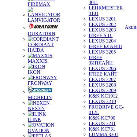
3011
FIREMAX
LEHRMEISTER
3101
LEXUS 3201
LANVIGATOR
LEXUS 3202
Акци
LEXUS 3203
DURATURN
IFREE S.U.
LEXUS 3204
CORDIANT
IFREE БЛАНШ
HAIDA
LEXUS 3205
IFREE
MAXXIS
ЗИПЛАЙН
LEXUS 3206
IKON
IFREE КАЙТ
LEXUS 3207
FRONWAY
LEXUS 3208
LEXUS 3209
K&K KC1012
MICHELIN
LEXUS 3210
PRODRIVE GC-
NEXEN
012L
K&K KC700
ILINK
LEXUS 3211
K&K KC731
OVATION
LUMMA 3301