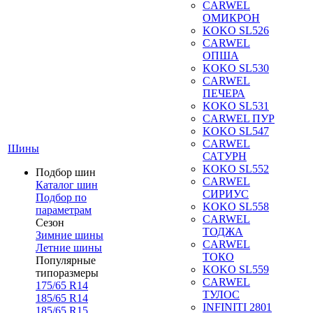
CARWEL
ОМИКРОН
KOKO SL526
CARWEL
ОПША
KOKO SL530
CARWEL
ПЕЧЕРА
KOKO SL531
CARWEL ПУР
KOKO SL547
CARWEL
Шины
САТУРН
KOKO SL552
Подбор шин
CARWEL
Каталог шин
СИРИУС
Подбор по
KOKO SL558
параметрам
CARWEL
Сезон
ТОДЖА
Зимние шины
CARWEL
Летние шины
ТОКО
Популярные
KOKO SL559
типоразмеры
CARWEL
175/65 R14
ТУЛОС
185/65 R14
INFINITI 2801
185/65 R15