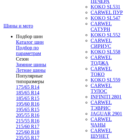
ПЕЧЕРА
KOKO SL531
CARWEL ПУР
KOKO SL547
CARWEL
Шины и мото
САТУРН
KOKO SL552
Подбор шин
CARWEL
Каталог шин
СИРИУС
Подбор по
KOKO SL558
параметрам
CARWEL
Сезон
ТОДЖА
Зимние шины
CARWEL
Летние шины
ТОКО
Популярные
KOKO SL559
типоразмеры
CARWEL
175/65 R14
ТУЛОС
185/65 R14
INFINITI 2801
185/65 R15
CARWEL
195/60 R16
ТЭВРИС
195/65 R15
JAGUAR 2901
205/55 R16
CARWEL
215/55 R16
ЧАНЫ
215/60 R17
CARWEL
225/60 R18
ШУНЕТ
235/55 R17