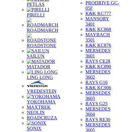
PRODRIVE GC-
PETLAS
05F
K&K KC777
PIRELLI
MANSORY
3401
K&K KC868
ROADMARCH
MAYBACH
3501
K&K KC876
ROADSTONE
MERSEDES
3601
SAILUN
RAYS CE28
K&K KC890
MATADOR
MERSEDES
3602
LING LONG
RAYS G16
K&K KC906
VREDESTEIN
MERSEDES
3603
YOKOHAMA
RAYS G25
MAXTREK
MERSEDES
NEOLIN
3604
ROADCRUZA
RAYS RE30
MERSEDES
SONIX
3605