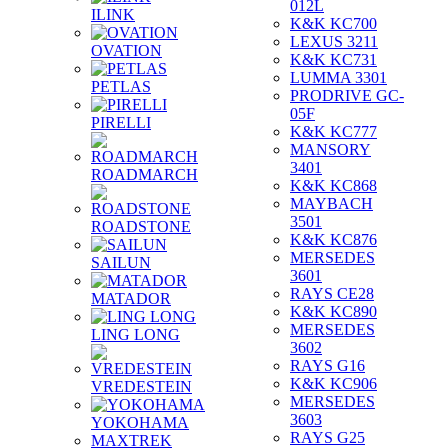
012L
ILINK
K&K KC700
LEXUS 3211
OVATION
K&K KC731
LUMMA 3301
PETLAS
PRODRIVE GC-
05F
PIRELLI
K&K KC777
MANSORY
3401
ROADMARCH
K&K KC868
MAYBACH
3501
ROADSTONE
K&K KC876
MERSEDES
SAILUN
3601
RAYS CE28
MATADOR
K&K KC890
MERSEDES
LING LONG
3602
RAYS G16
K&K KC906
VREDESTEIN
MERSEDES
3603
YOKOHAMA
RAYS G25
MAXTREK