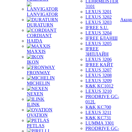
LEHRMEISTER
3101
LEXUS 3201
LANVIGATOR
LEXUS 3202
Акци
LEXUS 3203
DURATURN
IFREE S.U.
LEXUS 3204
CORDIANT
IFREE БЛАНШ
HAIDA
LEXUS 3205
IFREE
MAXXIS
ЗИПЛАЙН
LEXUS 3206
IKON
IFREE КАЙТ
LEXUS 3207
FRONWAY
LEXUS 3208
LEXUS 3209
MICHELIN
K&K KC1012
LEXUS 3210
NEXEN
PRODRIVE GC-
012L
ILINK
K&K KC700
LEXUS 3211
OVATION
K&K KC731
LUMMA 3301
PETLAS
PRODRIVE GC-