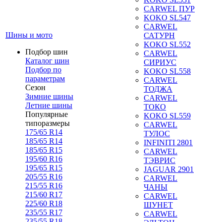
CARWEL ПУР
KOKO SL547
CARWEL
Шины и мото
САТУРН
KOKO SL552
Подбор шин
CARWEL
Каталог шин
СИРИУС
Подбор по
KOKO SL558
параметрам
CARWEL
Сезон
ТОДЖА
Зимние шины
CARWEL
Летние шины
ТОКО
Популярные
KOKO SL559
типоразмеры
CARWEL
175/65 R14
ТУЛОС
185/65 R14
INFINITI 2801
185/65 R15
CARWEL
195/60 R16
ТЭВРИС
195/65 R15
JAGUAR 2901
205/55 R16
CARWEL
215/55 R16
ЧАНЫ
215/60 R17
CARWEL
225/60 R18
ШУНЕТ
235/55 R17
CARWEL
235/55 R18