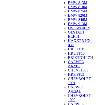
BMW 813M
BMW 818M
BMW 825M
BMW 826M
BMW 846M
BMW 913M
DV8 WORKS
GESTALT
BLK01
HAXXER HX-
035
HRE FF04
HRE FF10
BRIXTON 1701
CARWEL
АКУШ
CHEVI 1801
HRE FF21
CHEVROLET
1901
CARWEL
АЛДАН
CHEVROLET
1902
CARWEL