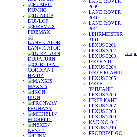
LAND ROVER
3009
KUMHO
LAND ROVER
3010
DUNLOP
LAND ROVER
3011
FIREMAX
LEHRMEISTER
3101
LEXUS 3201
LANVIGATOR
LEXUS 3202
Акци
LEXUS 3203
DURATURN
IFREE S.U.
LEXUS 3204
CORDIANT
IFREE БЛАНШ
HAIDA
LEXUS 3205
IFREE
MAXXIS
ЗИПЛАЙН
LEXUS 3206
IKON
IFREE КАЙТ
LEXUS 3207
FRONWAY
LEXUS 3208
LEXUS 3209
MICHELIN
K&K KC1012
LEXUS 3210
NEXEN
PRODRIVE GC-