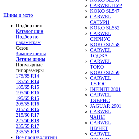
CARWEL ПУР
KOKO SL547
Шины и мото
CARWEL
САТУРН
Подбор шин
KOKO SL552
Каталог шин
CARWEL
Подбор по
СИРИУС
параметрам
KOKO SL558
Сезон
CARWEL
Зимние шины
ТОДЖА
Летние шины
CARWEL
Популярные
ТОКО
типоразмеры
KOKO SL559
175/65 R14
CARWEL
185/65 R14
ТУЛОС
185/65 R15
INFINITI 2801
195/60 R16
CARWEL
195/65 R15
ТЭВРИС
205/55 R16
JAGUAR 2901
215/55 R16
CARWEL
215/60 R17
ЧАНЫ
225/60 R18
CARWEL
235/55 R17
ШУНЕТ
235/55 R18
CARWEL
Все производители