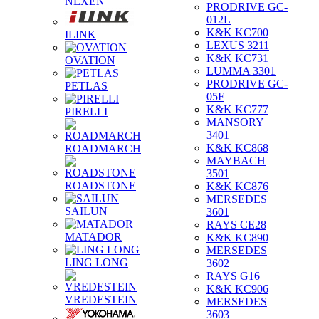
NEXEN
PRODRIVE GC-
012L
K&K KC700
ILINK
LEXUS 3211
K&K KC731
OVATION
LUMMA 3301
PRODRIVE GC-
PETLAS
05F
K&K KC777
PIRELLI
MANSORY
3401
K&K KC868
ROADMARCH
MAYBACH
3501
ROADSTONE
K&K KC876
MERSEDES
SAILUN
3601
RAYS CE28
MATADOR
K&K KC890
MERSEDES
LING LONG
3602
RAYS G16
K&K KC906
VREDESTEIN
MERSEDES
3603