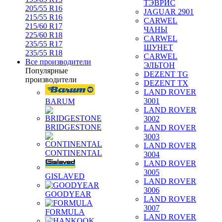
ТЭВРИС
205/55 R16
JAGUAR 2901
215/55 R16
CARWEL
215/60 R17
ЧАНЫ
225/60 R18
CARWEL
235/55 R17
ШУНЕТ
235/55 R18
CARWEL
Все производители
ЭЛЬТОН
Популярные
DEZENT TG
производители
DEZENT TX
LAND ROVER
3001
BARUM
LAND ROVER
3002
BRIDGESTONE
LAND ROVER
3003
LAND ROVER
CONTINENTAL
3004
LAND ROVER
3005
GISLAVED
LAND ROVER
3006
GOODYEAR
LAND ROVER
3007
FORMULA
LAND ROVER