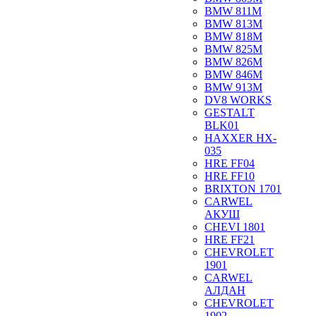
BMW 811M
BMW 813M
BMW 818M
BMW 825M
BMW 826M
BMW 846M
BMW 913M
DV8 WORKS
GESTALT
BLK01
HAXXER HX-
035
HRE FF04
HRE FF10
BRIXTON 1701
CARWEL
АКУШ
CHEVI 1801
HRE FF21
CHEVROLET
1901
CARWEL
АЛДАН
CHEVROLET
1902