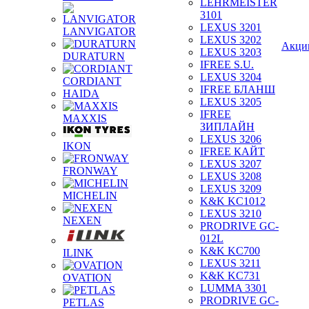
LEHRMEISTER
3101
LEXUS 3201
LANVIGATOR
LEXUS 3202
Акци
LEXUS 3203
DURATURN
IFREE S.U.
LEXUS 3204
CORDIANT
IFREE БЛАНШ
HAIDA
LEXUS 3205
IFREE
MAXXIS
ЗИПЛАЙН
LEXUS 3206
IKON
IFREE КАЙТ
LEXUS 3207
FRONWAY
LEXUS 3208
LEXUS 3209
MICHELIN
K&K KC1012
LEXUS 3210
NEXEN
PRODRIVE GC-
012L
K&K KC700
ILINK
LEXUS 3211
K&K KC731
OVATION
LUMMA 3301
PRODRIVE GC-
PETLAS