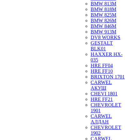
BMW 813M
BMW 818M
BMW 825M
BMW 826M
BMW 846M
BMW 913M
DV8 WORKS
GESTALT
BLK01
HAXXER HX-
035
HRE FF04
HRE FF10
BRIXTON 1701
CARWEL
АКУШ
CHEVI 1801
HRE FF21
CHEVROLET
1901
CARWEL
АЛДАН
CHEVROLET
1902
CARWEL