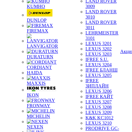
LAND ROVER
KUMHO
3009
LAND ROVER
3010
DUNLOP
LAND ROVER
3011
FIREMAX
LEHRMEISTER
3101
LEXUS 3201
LANVIGATOR
LEXUS 3202
Акци
LEXUS 3203
DURATURN
IFREE S.U.
LEXUS 3204
CORDIANT
IFREE БЛАНШ
HAIDA
LEXUS 3205
IFREE
MAXXIS
ЗИПЛАЙН
LEXUS 3206
IKON
IFREE КАЙТ
LEXUS 3207
FRONWAY
LEXUS 3208
LEXUS 3209
MICHELIN
K&K KC1012
LEXUS 3210
NEXEN
PRODRIVE GC-