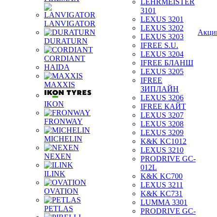
LEHRMEISTER
3101
LEXUS 3201
LANVIGATOR
LEXUS 3202
Акци
LEXUS 3203
DURATURN
IFREE S.U.
LEXUS 3204
CORDIANT
IFREE БЛАНШ
HAIDA
LEXUS 3205
IFREE
MAXXIS
ЗИПЛАЙН
LEXUS 3206
IKON
IFREE КАЙТ
LEXUS 3207
FRONWAY
LEXUS 3208
LEXUS 3209
MICHELIN
K&K KC1012
LEXUS 3210
NEXEN
PRODRIVE GC-
012L
ILINK
K&K KC700
LEXUS 3211
OVATION
K&K KC731
LUMMA 3301
PETLAS
PRODRIVE GC-