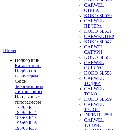
CARWEL
ОПША
KOKO SL530
CARWEL
ПЕЧЕРА
KOKO SL531
CARWEL ПУР
KOKO SL547
CARWEL
Шины
САТУРН
KOKO SL552
Подбор шин
CARWEL
Каталог шин
СИРИУС
Подбор по
KOKO SL558
параметрам
CARWEL
Сезон
ТОДЖА
Зимние шины
CARWEL
Летние шины
ТОКО
Популярные
KOKO SL559
типоразмеры
CARWEL
175/65 R14
ТУЛОС
185/65 R14
INFINITI 2801
185/65 R15
CARWEL
195/60 R16
ТЭВРИС
195/65 R15