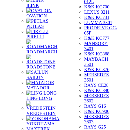
012L
ILINK
K&K KC700
LEXUS 3211
OVATION
K&K KC731
LUMMA 3301
PETLAS
PRODRIVE GC-
05F
PIRELLI
K&K KC777
MANSORY
3401
ROADMARCH
K&K KC868
MAYBACH
3501
ROADSTONE
K&K KC876
MERSEDES
SAILUN
3601
RAYS CE28
MATADOR
K&K KC890
MERSEDES
LING LONG
3602
RAYS G16
K&K KC906
VREDESTEIN
MERSEDES
3603
YOKOHAMA
RAYS G25
MAXTREK