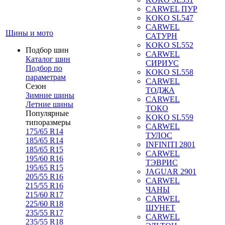
CARWEL ПУР
KOKO SL547
CARWEL
Шины и мото
САТУРН
KOKO SL552
Подбор шин
CARWEL
Каталог шин
СИРИУС
Подбор по
KOKO SL558
параметрам
CARWEL
Сезон
ТОДЖА
Зимние шины
CARWEL
Летние шины
ТОКО
Популярные
KOKO SL559
типоразмеры
CARWEL
175/65 R14
ТУЛОС
185/65 R14
INFINITI 2801
185/65 R15
CARWEL
195/60 R16
ТЭВРИС
195/65 R15
JAGUAR 2901
205/55 R16
CARWEL
215/55 R16
ЧАНЫ
215/60 R17
CARWEL
225/60 R18
ШУНЕТ
235/55 R17
CARWEL
235/55 R18