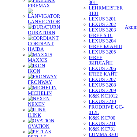
3011
FIREMAX
LEHRMEISTER
3101
LEXUS 3201
LANVIGATOR
LEXUS 3202
Акци
LEXUS 3203
DURATURN
IFREE S.U.
LEXUS 3204
CORDIANT
IFREE БЛАНШ
HAIDA
LEXUS 3205
IFREE
MAXXIS
ЗИПЛАЙН
LEXUS 3206
IKON
IFREE КАЙТ
LEXUS 3207
FRONWAY
LEXUS 3208
LEXUS 3209
MICHELIN
K&K KC1012
LEXUS 3210
NEXEN
PRODRIVE GC-
012L
ILINK
K&K KC700
LEXUS 3211
OVATION
K&K KC731
LUMMA 3301