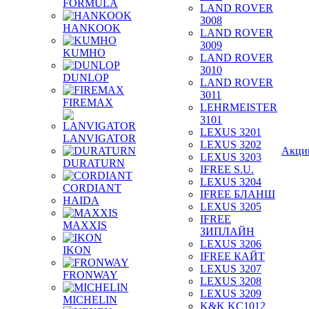
FORMULA
LAND ROVER
3008
HANKOOK
LAND ROVER
3009
KUMHO
LAND ROVER
3010
DUNLOP
LAND ROVER
3011
FIREMAX
LEHRMEISTER
3101
LEXUS 3201
LANVIGATOR
LEXUS 3202
Акци
LEXUS 3203
DURATURN
IFREE S.U.
LEXUS 3204
CORDIANT
IFREE БЛАНШ
HAIDA
LEXUS 3205
IFREE
MAXXIS
ЗИПЛАЙН
LEXUS 3206
IKON
IFREE КАЙТ
LEXUS 3207
FRONWAY
LEXUS 3208
LEXUS 3209
MICHELIN
K&K KC1012