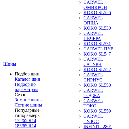
CARWEL
ОМИКРОН
KOKO SL526
CARWEL
ОПША
KOKO SL530
CARWEL
ПЕЧЕРА
KOKO SL531
CARWEL ПУР
KOKO SL547
CARWEL
Шины
САТУРН
KOKO SL552
Подбор шин
CARWEL
Каталог шин
СИРИУС
Подбор по
KOKO SL558
параметрам
CARWEL
Сезон
ТОДЖА
Зимние шины
CARWEL
Летние шины
ТОКО
Популярные
KOKO SL559
типоразмеры
CARWEL
175/65 R14
ТУЛОС
185/65 R14
INFINITI 2801