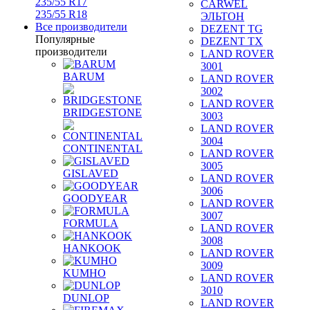
235/55 R17
CARWEL
235/55 R18
ЭЛЬТОН
Все производители
DEZENT TG
Популярные
DEZENT TX
производители
LAND ROVER
3001
BARUM
LAND ROVER
3002
LAND ROVER
BRIDGESTONE
3003
LAND ROVER
3004
CONTINENTAL
LAND ROVER
3005
GISLAVED
LAND ROVER
3006
GOODYEAR
LAND ROVER
3007
FORMULA
LAND ROVER
3008
HANKOOK
LAND ROVER
3009
KUMHO
LAND ROVER
3010
DUNLOP
LAND ROVER