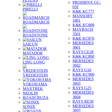
PETLAS
PRODRIVE GC-
05F
PIRELLI
K&K KC777
MANSORY
3401
ROADMARCH
K&K KC868
MAYBACH
3501
ROADSTONE
K&K KC876
MERSEDES
SAILUN
3601
RAYS CE28
MATADOR
K&K KC890
MERSEDES
LING LONG
3602
RAYS G16
K&K KC906
VREDESTEIN
MERSEDES
3603
YOKOHAMA
RAYS G25
MAXTREK
MERSEDES
NEOLIN
3604
ROADCRUZA
RAYS RE30
MERSEDES
SONIX
3605