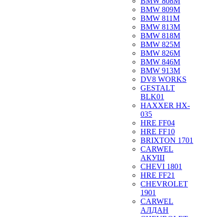
BMW 808M
BMW 809M
BMW 811M
BMW 813M
BMW 818M
BMW 825M
BMW 826M
BMW 846M
BMW 913M
DV8 WORKS
GESTALT
BLK01
HAXXER HX-
035
HRE FF04
HRE FF10
BRIXTON 1701
CARWEL
АКУШ
CHEVI 1801
HRE FF21
CHEVROLET
1901
CARWEL
АЛДАН