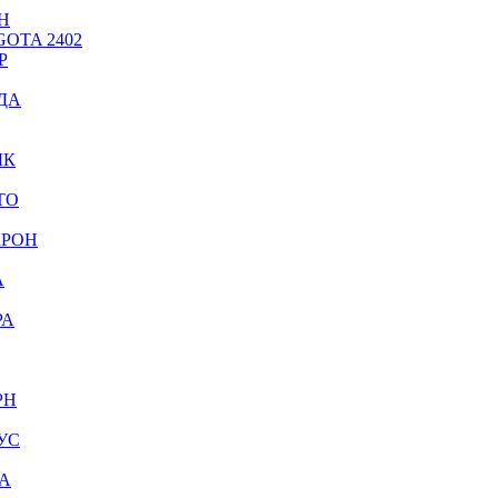
Н
OTA 2402
Р
ДА
ЫК
ТО
КРОН
А
РА
РН
УС
А