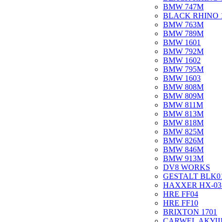
BMW 747M
BLACK RHINO 
BMW 763M
BMW 789M
BMW 1601
BMW 792M
BMW 1602
BMW 795M
BMW 1603
BMW 808M
BMW 809M
BMW 811M
BMW 813M
BMW 818M
BMW 825M
BMW 826M
BMW 846M
BMW 913M
DV8 WORKS
GESTALT BLK0
HAXXER HX-03
HRE FF04
HRE FF10
BRIXTON 1701
CARWEL АКУ